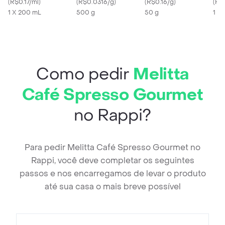
do Sono 200ml
(
R$0.17/ml
)
(
R$0.0316/g
)
Ralado
(
R$0.16/g
)
(
R$
1 X 200 mL
500 g
50 g
1 X
Como pedir
Melitta
Café Spresso Gourmet
no Rappi?
Para pedir Melitta Café Spresso Gourmet no
Rappi, você deve completar os seguintes
passos e nos encarregamos de levar o produto
até sua casa o mais breve possível