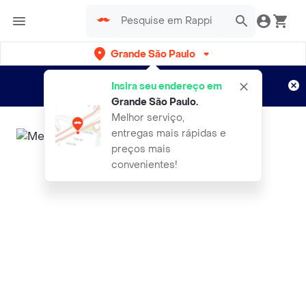
Grande São Paulo
Cadastre-se
Novo no Rappi?
e aproveite...
Insira seu endereço em
Entregas grátis por 15 dias!
Aplicam T&C
Grande São Paulo
.
Melhor serviço,
entregas mais rápidas e
preços mais
convenientes!