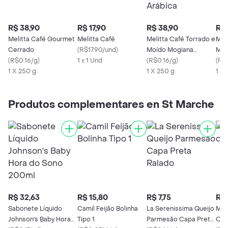
R$ 38,90
R$ 17,90
R$ 38,90
R$ 
Melitta Café Gourmet
Melitta Café
Melitta Café Torrado e
Meli
Cerrado
(
R$17.90/und
)
Moído Mogiana
Min
(
R$0.16/g
)
1 x 1 Und
Gourmet 100%
(
R$0.16/g
)
(
R$
1 X 250 g
Arábica
1 X 250 g
1 X
Produtos complementares en St Marche
R$ 32,63
R$ 15,80
R$ 7,75
R$ 
Sabonete Líquido
Camil Feijão Bolinha
La Serenissima Queijo
Meli
Johnson's Baby Hora
Tipo 1
Parmesão Capa Preta
Orig