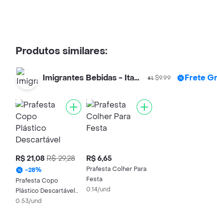
Produtos similares:
Imigrantes Bebidas - Itaim
Frete Gr
$9.99
R$ 21,08
R$ 29,28
R$ 6,65
Prafesta Colher Para
-
28
%
Festa
Prafesta Copo
0.14/und
Plástico Descartável
Cristal
0.53/und