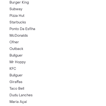
Burger King
Subway
Pizza Hut
Starbucks
Ponto Da Esfiha
McDonalds
Ofner
Outback
Bullguer
Mr Hoppy
KFC
Bullguer
Giraffas
Taco Bell
Dudu Lanches
Maria Açaí