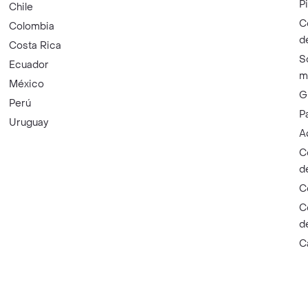
P
Chile
C
Colombia
d
Costa Rica
S
Ecuador
m
México
G
Perú
P
Uruguay
A
C
d
C
C
d
C