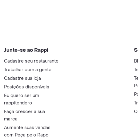
Junte-se ao Rappi
S
Cadastre seu restaurante
B
Trabalhar com a gente
T
Cadastre sua loja
T
P
Posições disponíveis
P
Eu quero ser um
rappitendero
T
Faça crescer a sua
C
marca
Aumente suas vendas
com Peça pelo Rappi