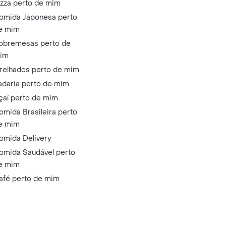
izza perto de mim
omida Japonesa perto
e mim
obremesas perto de
im
relhados perto de mim
adaria perto de mim
çaí perto de mim
omida Brasileira perto
e mim
omida Delivery
omida Saudável perto
e mim
afé perto de mim