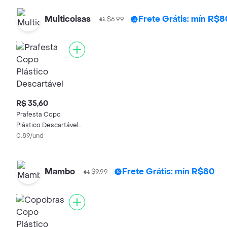
Multicoisas
Frete Grátis: mín R$8
$6.99
R$ 35,60
Prafesta Copo
Plástico Descartável
Cristal
0.89/und
Mambo
Frete Grátis: mín R$80
$9.99