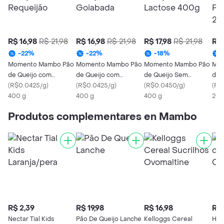
R$ 16,98
R$ 21,98
R$ 16,98
R$ 21,98
R$ 17,98
R$ 21,98
R$ 
-
22
%
-
22
%
-
18
%
Momento Mambo Pão
Momento Mambo Pão
Momento Mambo Pão
Mom
de Queijo com
de Queijo com
de Queijo Sem
de 
Requeijão
(
R$0.0425/g
)
Goiabada
(
R$0.0425/g
)
Lactose 400g
(
R$0.0450/g
)
20
(
R$
400 g
400 g
400 g
200
Produtos complementares en Mambo
R$ 2,39
R$ 19,98
R$ 16,98
R$ 
Nectar Tial Kids
Pão De Queijo Lanche
Kelloggs Cereal
Har