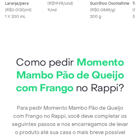
Laranja/pera
(
R$19.98/und
)
Sucrilhos Ovomaltine
Tap
(
R$0.0120/ml
)
1Und
(
R$0.0849/g
)
(
R$
1 X 200 mL
200 g
300
Como pedir
Momento
Mambo Pão de Queijo
com Frango
no Rappi?
Para pedir Momento Mambo Pão de Queijo
com Frango no Rappi, você deve completar os
seguintes passos e nos encarregamos de levar
o produto até sua casa o mais breve possível