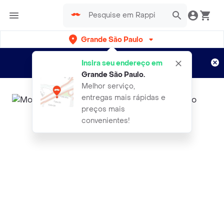
Grande São Paulo
Cadastre-se
Novo no Rappi?
e aproveite...
Insira seu endereço em
Entregas grátis por 15 dias!
Aplicam T&C
Grande São Paulo
.
Melhor serviço,
entregas mais rápidas e
preços mais
convenientes!