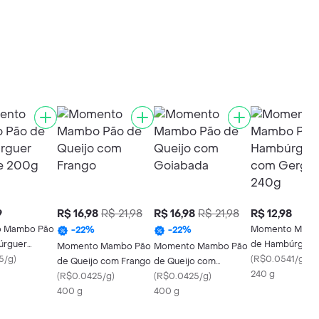
9
R$ 16,98
R$ 21,98
R$ 16,98
R$ 21,98
R$ 12,98
 Mambo Pão
Momento Mamb
-
22
%
-
22
%
úrguer
de Hambúrguer
Momento Mambo Pão
Momento Mambo Pão
200g
5/g
)
Gergelim 240g
(
R$0.0541/g
)
de Queijo com Frango
de Queijo com
240 g
(
R$0.0425/g
)
Goiabada
(
R$0.0425/g
)
400 g
400 g