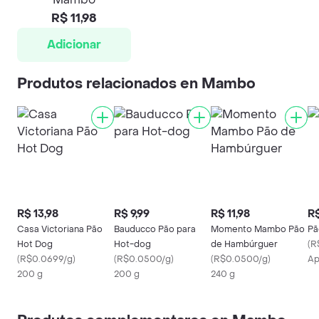
R$ 11,98
Adicionar
Produtos relacionados en Mambo
R$ 13,98
R$ 9,99
R$ 11,98
R$
Casa Victoriana Pão
Bauducco Pão para
Momento Mambo Pão
Pã
Hot Dog
Hot-dog
de Hambúrguer
(
R
(
R$0.0699/g
)
(
R$0.0500/g
)
(
R$0.0500/g
)
Ap
200 g
200 g
240 g