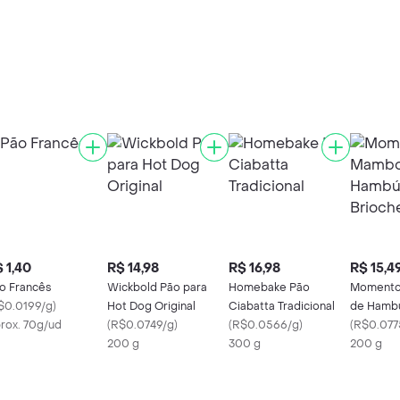
 1,40
R$ 14,98
R$ 16,98
R$ 15,4
o Francês
Wickbold Pão para
Homebake Pão
Momento
$0.0199/g
)
Hot Dog Original
Ciabatta Tradicional
de Hamb
rox. 70g/ud
(
R$0.0749/g
)
(
R$0.0566/g
)
Brioche 
(
R$0.077
200 g
300 g
200 g