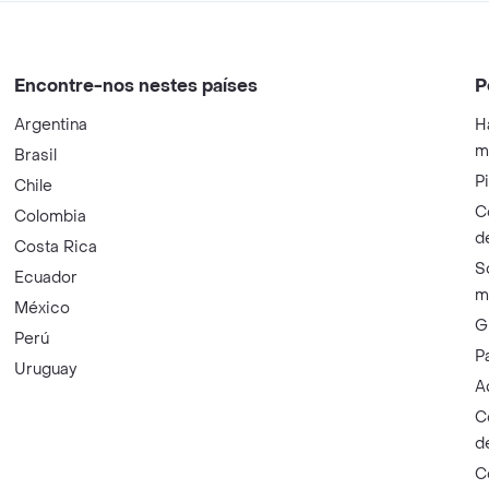
Encontre-nos nestes países
P
Argentina
H
m
Brasil
P
Chile
C
Colombia
d
Costa Rica
S
Ecuador
m
México
G
Perú
P
Uruguay
A
C
d
C