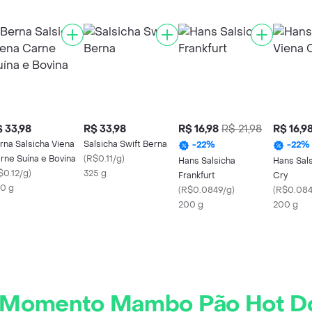
 33,98
R$ 33,98
R$ 16,98
R$ 21,98
R$ 16,9
rna Salsicha Viena
Salsicha Swift Berna
-
22
%
-
22
%
rne Suína e Bovina
(
R$0.11/g
)
Hans Salsicha
Hans Sals
$0.12/g
)
325 g
Frankfurt
Cry
0 g
(
R$0.0849/g
)
(
R$0.084
200 g
200 g
Momento Mambo Pão Hot D