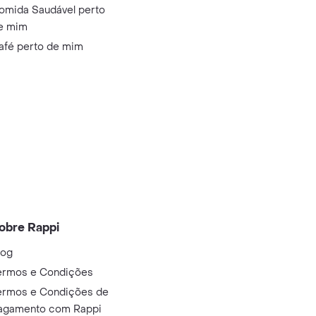
omida Saudável perto
e mim
afé perto de mim
obre Rappi
log
ermos e Condições
ermos e Condições de
agamento com Rappi