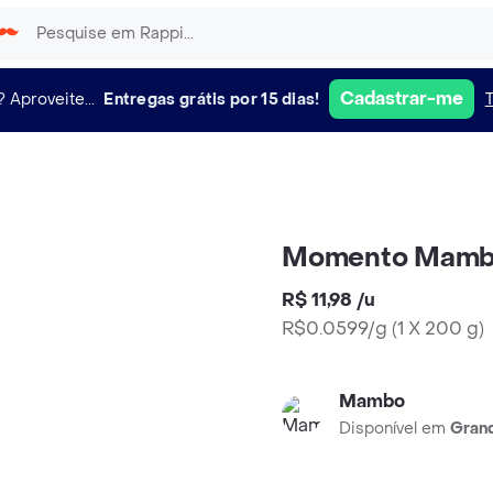
Cadastrar-me
?
Aproveite...
Entregas grátis por 15 dias!
Momento Mambo
R$ 11,98
/
u
R$0.0599/g
(
1 X 200 g
)
Mambo
Disponível em
Grand