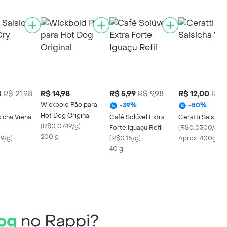
8
R$ 21,98
R$ 14,98
R$ 5,99
R$ 9,98
R$ 12,00
R$ 2
Wickbold Pão para
-
39
%
-
50
%
Hot Dog Original
icha Viena
Café Solúvel Extra
Ceratti Salsicha
(
R$0.0749/g
)
Forte Iguaçu Refil
(
R$0.0300/g
)
200 g
9/g
)
(
R$0.15/g
)
Aprox. 400g/ud
40 g
og
no Rappi?