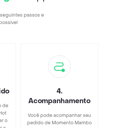
seguintes passos e
possível
ido
4
.
Acompanhamento
o de
Hot
Você pode acompanhar seu
ar o
pedido de Momento Mambo
r a