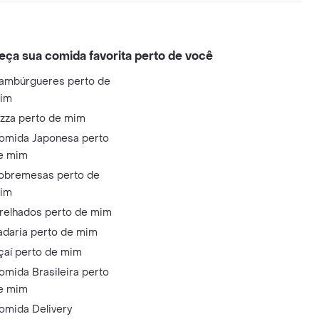
eça sua comida favorita perto de você
ambúrgueres perto de
im
izza perto de mim
omida Japonesa perto
e mim
obremesas perto de
im
relhados perto de mim
adaria perto de mim
çaí perto de mim
omida Brasileira perto
e mim
omida Delivery