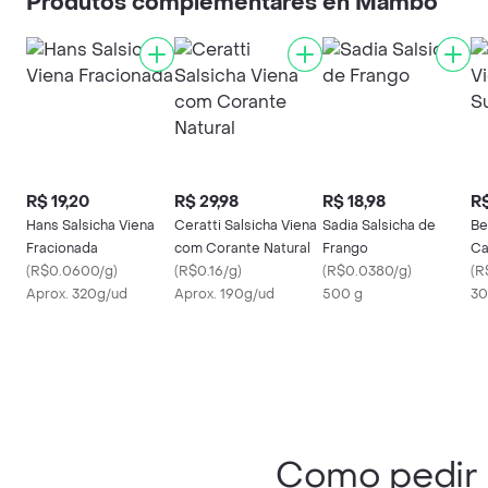
Produtos complementares en Mambo
R$ 19,20
R$ 29,98
R$ 18,98
R$
Hans Salsicha Viena
Ceratti Salsicha Viena
Sadia Salsicha de
Be
Fracionada
com Corante Natural
Frango
Ca
(
R$0.0600/g
)
(
R$0.16/g
)
(
R$0.0380/g
)
(
R
Aprox. 320g/ud
Aprox. 190g/ud
500 g
30
Como pedir