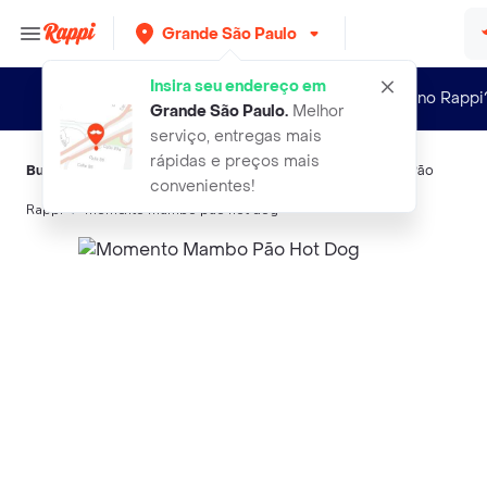
Grande São Paulo
Insira seu endereço em
Novo no Rappi
Grande São Paulo
.
Melhor
serviço, entregas mais
rápidas e preços mais
Buscas relacionadas:
Pães
,
DOG
,
Casa Victoria
,
Bauducco
,
Pão
convenientes!
Rappi
momento mambo pao hot dog