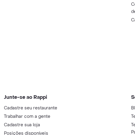
C
d
C
Junte-se ao Rappi
S
Cadastre seu restaurante
B
Trabalhar com a gente
T
Cadastre sua loja
T
P
Posições disponíveis