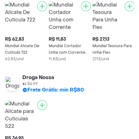
R$ 62,83
R$ 11,83
R$ 27,13
R
Mundial Alicate De
Mundial Cortador
Mundial Tesoura Para
M
Cutícula 722
Unha com Corrente
Unha Flex
C
62.83/und
Classic
11.83/und
27.13/und
3
Droga Nossa
$6.99
Frete Grátis: mín R$80
R$ 36,95