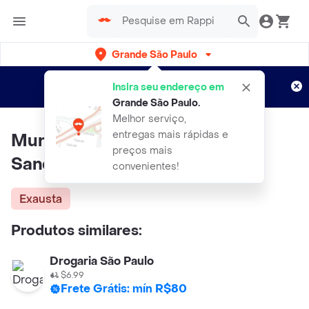
Grande São Paulo
Cadastre-se
Novo no Rappi?
e aproveite...
Insira seu endereço em
Entregas grátis por 15 dias!
Aplicam T&C
Grande São Paulo
.
Melhor serviço,
entregas mais rápidas e
Mundial Alicate Cutícula
preços mais
Sandy/Espátula Lilás
convenientes!
Exausta
Produtos similares:
Drogaria São Paulo
$6.99
Frete Grátis: mín R$80