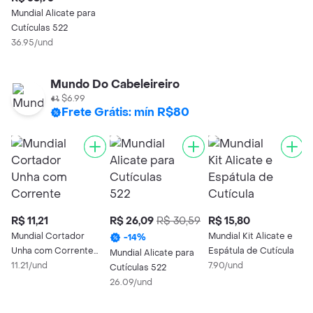
Mundial Alicate para
Cutículas 522
36.95/und
Mundo Do Cabeleireiro
$6.99
Frete Grátis: mín R$80
R$ 11,21
R$ 26,09
R$ 30,59
R$ 15,80
R
Mundial Cortador
Mundial Kit Alicate e
M
-
14
%
Unha com Corrente
Espátula de Cutícula
U
Mundial Alicate para
Classic
11.21/und
7.90/und
1
Cutículas 522
26.09/und