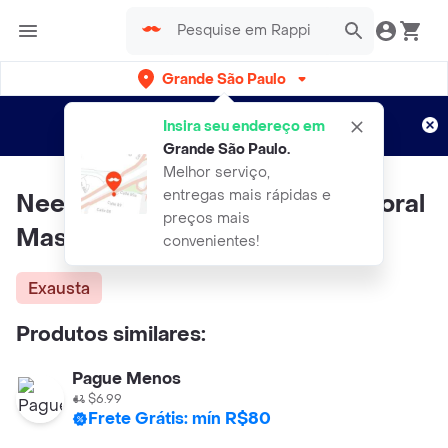
Grande São Paulo
Cadastre-se
Novo no Rappi?
e aproveite...
Insira seu endereço em
Entregas grátis por 15 dias!
Aplicam T&C
Grande São Paulo
.
Melhor serviço,
entregas mais rápidas e
Needs Creme Depilatório Corporal
preços mais
Masculino
convenientes!
Exausta
Produtos similares:
Pague Menos
$6.99
Frete Grátis: mín R$80