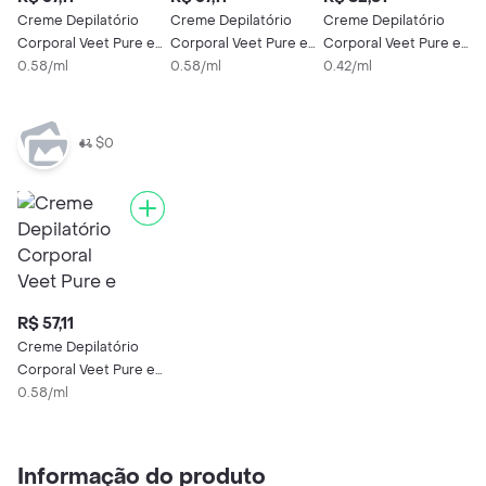
Creme Depilatório
Creme Depilatório
Creme Depilatório
Corporal Veet Pure e
Corporal Veet Pure e
Corporal Veet Pure e
Fresh Peles Normais
0.58/ml
Fresh Peles Delicadas
0.58/ml
Fresh Pele Delicada
0.42/ml
100ml
100ml
200ml
$0
R$ 57,11
Creme Depilatório
Corporal Veet Pure e
Fresh Peles Delicadas
0.58/ml
100ml
Informação do produto