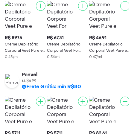
R$ 89,75
R$ 67,31
R$ 46,91
R
Creme Depilatório
Creme Depilatório
Creme Depilatório
C
Corporal Veet Pure e
Corporal Veet For
Corporal Veet Pure e
C
Fresh Pele Delicada
0.45/ml
Men Peles Normais
0.34/ml
Fresh Peles Normais
0.47/ml
F
0
200ml
200ml
100ml
1
Panvel
$6.99
Frete Grátis: mín R$80
R$ 57,11
R$ 57,11
R$ 82,61