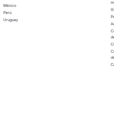
m
México
G
Perú
P
Uruguay
A
C
d
C
C
d
C