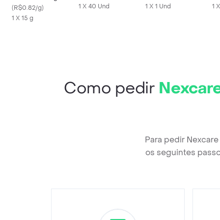
Unidades
1 X 40 Und
1 X 1 Und
Pa
1 
Bacitracina 250UI
(
R$0.82/g
)
Pomada
1 X 15 g
Dermatológica 15g
Como pedir
Nexcare
Para pedir Nexcare
os seguintes passo