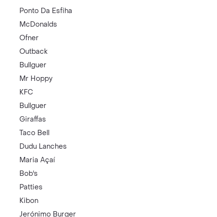
Ponto Da Esfiha
McDonalds
Ofner
Outback
Bullguer
Mr Hoppy
KFC
Bullguer
Giraffas
Taco Bell
Dudu Lanches
Maria Açaí
Bob's
Patties
Kibon
Jerónimo Burger