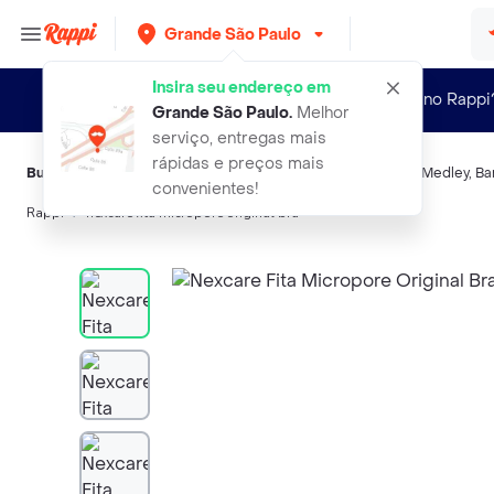
Grande São Paulo
Insira seu endereço em
Novo no Rappi
Grande São Paulo
.
Melhor
serviço, entregas mais
rápidas e preços mais
Buscas relacionadas:
Patches e tecidos adesivos
,
Nexcare
,
Medley
,
Ba
convenientes!
Rappi
nexcare fita micropore original bra