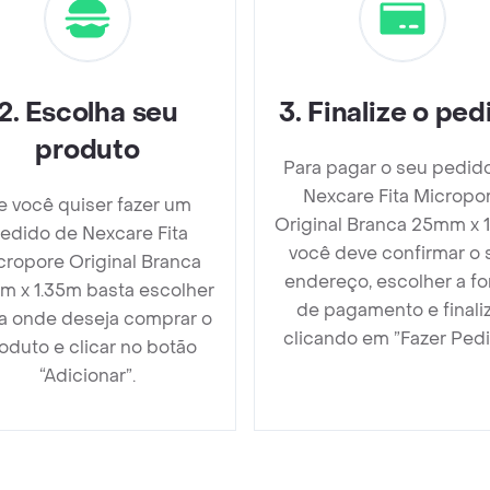
2
.
Escolha seu
3
.
Finalize o ped
produto
Para pagar o seu pedid
Nexcare Fita Micropo
e você quiser fazer um
Original Branca 25mm x 
edido de Nexcare Fita
você deve confirmar o 
cropore Original Branca
endereço, escolher a f
 x 1.35m basta escolher
de pagamento e finali
ja onde deseja comprar o
clicando em ”Fazer Pedi
oduto e clicar no botão
“Adicionar”.