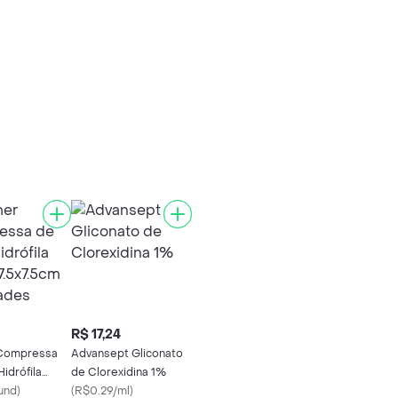
R$ 17,24
Compressa
Advansept Gliconato
idrófila
de Clorexidina 1%
.5x7.5cm 5
und
)
(
R$0.29/ml
)