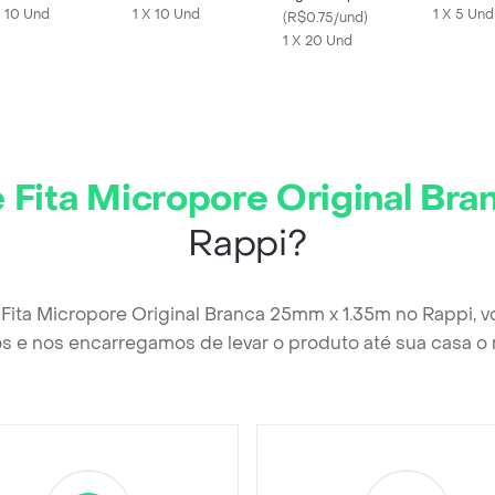
cote 10 Unidades
X 10 Und
Unidades
1 X 10 Und
Unidade
1 X 5 Und
(
R$0.75/und
)
1 X 20 Und
 Fita Micropore Original Br
Rappi?
 Fita Micropore Original Branca 25mm x 1.35m no Rappi, 
s e nos encarregamos de levar o produto até sua casa o 