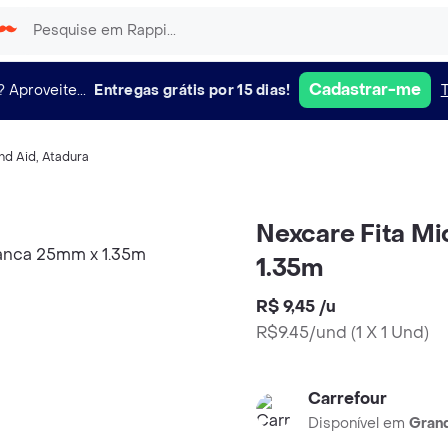
Cadastrar-me
?
Aproveite...
Entregas grátis por 15 dias!
nd Aid
,
Atadura
Nexcare Fita Mi
1.35m
R$ 9,45
/
u
R$9.45/und
(
1 X 1 Und
)
Carrefour
Disponível em
Grand