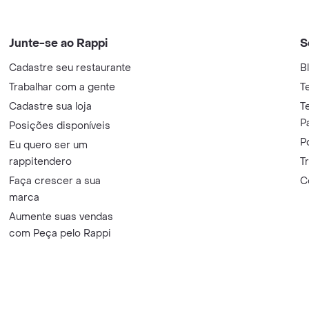
Junte-se ao Rappi
S
Cadastre seu restaurante
B
Trabalhar com a gente
T
Cadastre sua loja
T
P
Posições disponíveis
P
Eu quero ser um
rappitendero
T
Faça crescer a sua
C
marca
Aumente suas vendas
com Peça pelo Rappi