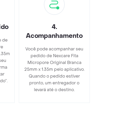
ido
4
.
Acompanhamento
o de
re
Você pode acompanhar seu
1.35m
pedido de Nexcare Fita
seu
Micropore Original Branca
orma
25mm x 1.35m pelo aplicativo.
zar
Quando o pedido estiver
do”.
pronto, um entregador o
levará até o destino.