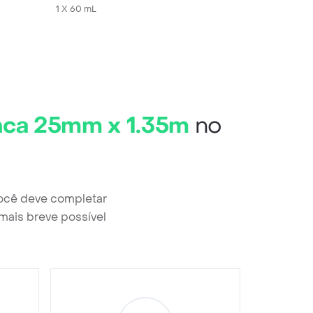
s
1 X 60 mL
anca 25mm x 1.35m
no
você deve completar
mais breve possível