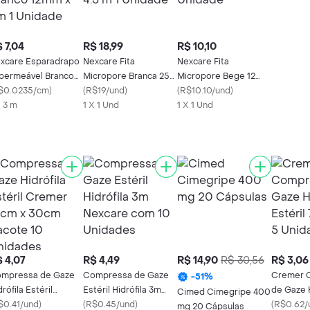
 7,04
R$ 18,99
R$ 10,10
xcare Esparadrapo
Nexcare Fita
Nexcare Fita
permeável Branco
Micropore Branca 25
Micropore Bege 12
mm x 3m 1 Unidade
$0.0235/cm
)
mm x 4.5 m 1 Unidade
(
R$19/und
)
mm x 4.5 m 1 Unidade
(
R$10.10/und
)
X 3 m
1 X 1 Und
1 X 1 Und
 4,07
R$ 4,49
R$ 14,90
R$ 30,56
R$ 3,06
mpressa de Gaze
Compressa de Gaze
Cremer 
-
51
%
drófila Estéril
Estéril Hidrófila 3m
de Gaze H
Cimed Cimegripe 400
emer 15cm x 30cm
$0.41/und
)
Nexcare com 10
(
R$0.45/und
)
Estéril 7
(
R$0.62/
mg 20 Cápsulas