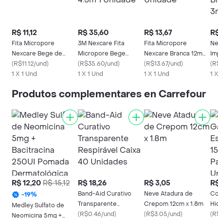
R$ 11,12
R$ 35,60
R$ 13,67
R$
Fita Micropore
3M Nexcare Fita
Fita Micropore
Ne
Nexcare Bege de
Micropore Bege
Nexcare Branca 12mm
Im
25mm x 1.35 m
(
R$11.12/und
)
50mm x 4.5m 1
(
R$35.60/und
)
x 4.5m 1 Unidade
(
R$13.67/und
)
12
(
R
1 X 1 Und
Unidade
1 X 1 Und
1 X 1 Und
1 
Produtos complementares en Carrefour
R$ 12,20
R$ 15,12
R$ 18,26
R$ 3,05
R$
Band-Aid Curativo
Neve Atadura de
Co
-
19
%
Transparente
Crepom 12cm x 1.8m
Hi
Medley Sulfato de
Respirável Caixa 40
(
R$0.46/und
)
(
R$3.05/und
)
Cr
(
R
Neomicina 5mg +