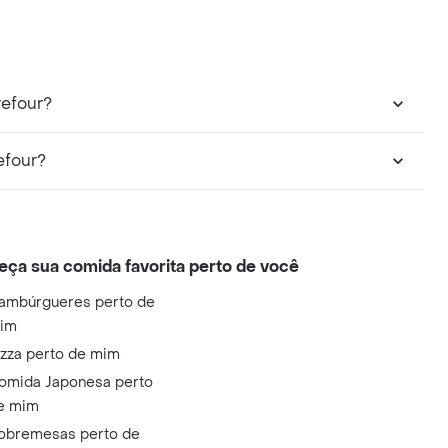
refour?
efour?
eça sua comida favorita perto de você
ambúrgueres perto de
im
izza perto de mim
omida Japonesa perto
e mim
obremesas perto de