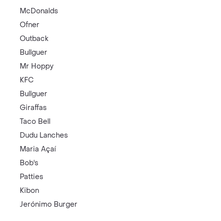
McDonalds
Ofner
Outback
Bullguer
Mr Hoppy
KFC
Bullguer
Giraffas
Taco Bell
Dudu Lanches
Maria Açaí
Bob's
Patties
Kibon
Jerónimo Burger