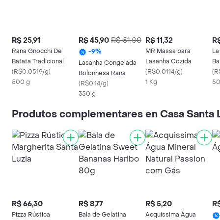
R$ 25,91
R$ 45,90
R$ 51,00
R$ 11,32
R$
Rana Gnocchi De
MR Massa para
La
-
9
%
Batata Tradicional
Lasanha Cozida
Ba
Lasanha Congelada
(
R$0.0519/g
)
(
R$0.0114/g
)
(
R
Bolonhesa Rana
500 g
1 Kg
50
(
R$0.14/g
)
350 g
Produtos complementares en Casa Santa 
R$ 66,30
R$ 8,77
R$ 5,20
R$
Pizza Rústica
Bala de Gelatina
Acquissima Água