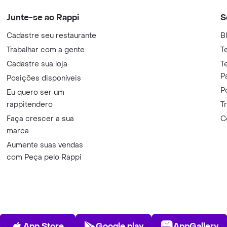
Junte-se ao Rappi
S
Cadastre seu restaurante
B
Trabalhar com a gente
T
Cadastre sua loja
T
P
Posições disponíveis
P
Eu quero ser um
rappitendero
T
Faça crescer a sua
C
marca
Aumente suas vendas
com Peça pelo Rappi
App Store
Play Store
AppGalle
App Store
Google play
AppGallery