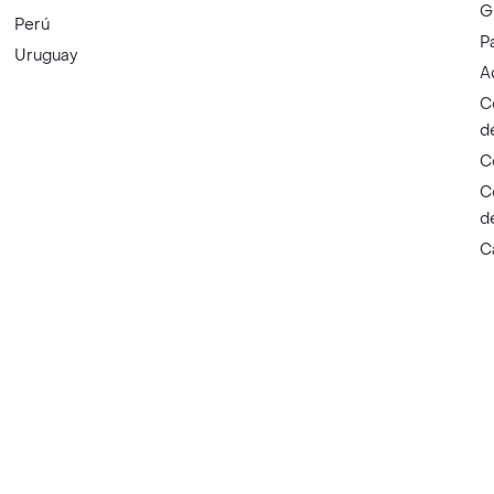
G
Perú
P
Uruguay
A
C
d
C
C
d
C