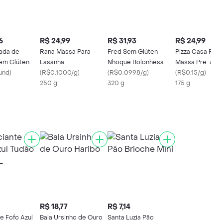
6
R$ 24,99
R$ 31,93
R$ 24,99
ada de
Rana Massa Para
Fred Sem Glúten
Pizza Casa Riga
em Glúten
Lasanha
Nhoque Bolonhesa
Massa Pre-Ass
und
)
(
R$0.1000/g
)
(
R$0.0998/g
)
Para
(
R$0.15/g
)
250 g
320 g
175 g
R$ 18,77
R$ 7,14
e Fofo Azul
Bala Ursinho de Ouro
Santa Luzia Pão