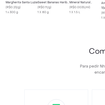
Margherita Santa Luzia
Sweet Bananas Haribo
Mineral Natural
An
(
R$0.23/g
)
80g
(
R$0.11/g
)
Passion com Gás
(
R$0.0035/ml
)
Tô
1 x 300 g
1 X 80 g
1 X 1.5 L
(
R
1 X
Com
Para pedir N
encar