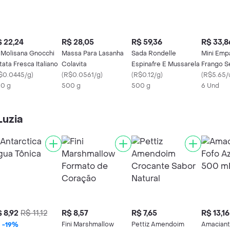
 22,24
R$ 28,05
R$ 59,36
R$ 33,8
 Molisana Gnocchi
Massa Para Lasanha
Sada Rondelle
Mini Emp
tata Fresca Italiano
Colavita
Espinafre E Mussarela
Frango S
$0.0445/g
)
(
R$0.0561/g
)
(
R$0.12/g
)
(
R$5.65/
0 g
500 g
500 g
6 Und
Luzia
 8,92
R$ 11,12
R$ 8,57
R$ 7,65
R$ 13,16
Fini Marshmallow
Pettiz Amendoim
Amaciant
-
19
%