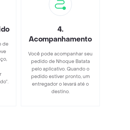
ido
4
.
Acompanhamento
o de
eve
Você pode acompanhar seu
ço,
pedido de Nhoque Batata
pelo aplicativo. Quando o
r
pedido estiver pronto, um
do”.
entregador o levará até o
destino.