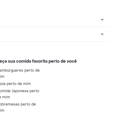
eça sua comida favorita perto de você
ambúrgueres perto de
im
izza perto de mim
omida Japonesa perto
e mim
obremesas perto de
im