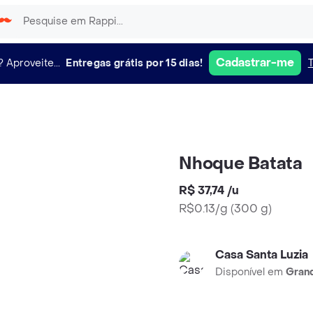
Cadastrar-me
?
Aproveite...
Entregas grátis por 15 dias!
Nhoque Batata
R$ 37,74
/
u
R$0.13/g
(
300 g
)
Casa Santa Luzia
Disponível em
Grand