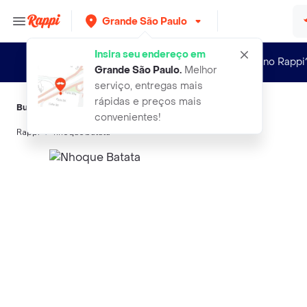
Grande São Paulo
Insira seu endereço em
Novo no Rappi
Grande São Paulo
.
Melhor
serviço, entregas mais
rápidas e preços mais
Buscas relacionadas:
Massas
,
Rana
,
Lasanha
,
Sada
,
Pizza
convenientes!
Rappi
nhoque batata