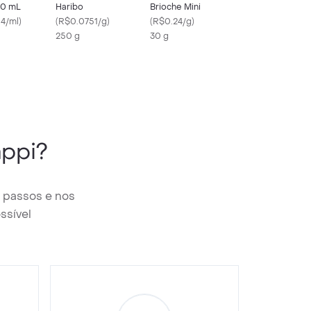
00 mL
Haribo
Brioche Mini
4/ml
)
(
R$0.0751/g
)
(
R$0.24/g
)
250 g
30 g
ppi?
 passos e nos
ssível