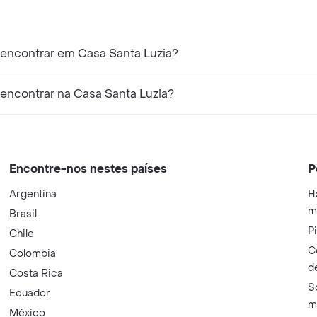
encontrar em Casa Santa Luzia?
encontrar na Casa Santa Luzia?
Encontre-nos nestes países
P
Argentina
H
m
Brasil
P
Chile
C
Colombia
d
Costa Rica
S
Ecuador
m
México