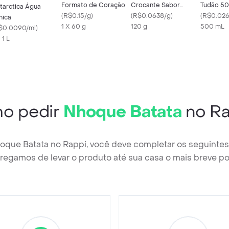
Formato de Coração
Crocante Sabor
Tudão 5
tarctica Água
(
R$0.15/g
)
Natural
(
R$0.0638/g
)
(
R$0.026
nica
1 X 60 g
120 g
500 mL
$0.0090/ml
)
 1 L
o pedir
Nhoque Batata
no Ra
hoque Batata no Rappi, você deve completar os seguintes
regamos de levar o produto até sua casa o mais breve po