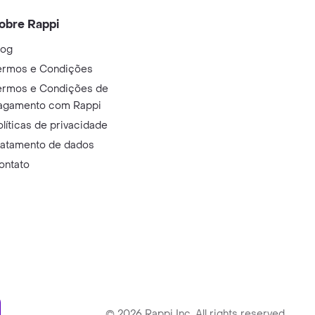
obre Rappi
log
ermos e Condições
ermos e Condições de
agamento com Rappi
olíticas de privacidade
ratamento de dados
ontato
ry
©
2026
Rappi Inc. All rights reserved.