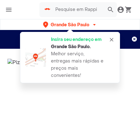
Grande São Paulo
Cadastre-se
Novo no Rappi?
e aproveite...
Insira seu endereço em
Entregas grátis por 15 dias!
Aplicam T&C
Grande São Paulo
.
Melhor serviço,
entregas mais rápidas e
preços mais
convenientes!