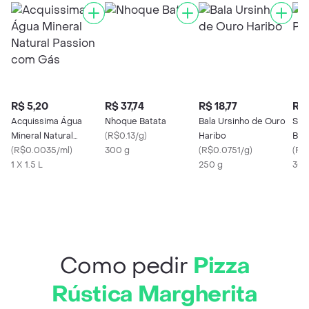
R$ 5,20
R$ 37,74
R$ 18,77
R$ 
Acquissima Água
Nhoque Batata
Bala Ursinho de Ouro
San
Mineral Natural
(
R$0.13/g
)
Haribo
Bri
Passion com Gás
(
R$0.0035/ml
)
300 g
(
R$0.0751/g
)
(
R$
1 X 1.5 L
250 g
30 
Como pedir
Pizza
Rústica Margherita