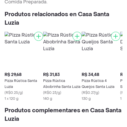
Comida Preparada.
Produtos relacionados en Casa Santa
Luzia
R$ 29,68
R$ 31,83
R$ 34,48
R$ 
Pizza Rústica Santa
Pizza Rústica
Pizza Rústica 4
Piz
Luzia
Abobrinha Santa Luzia
Queijos Santa Luzia
San
(
R$0.25/g
)
(
R$0.23/g
)
(
R$0.27/g
)
(
R$
1 x 120 g
140 g
130 g
1 x 
Produtos complementares en Casa Santa
Luzia