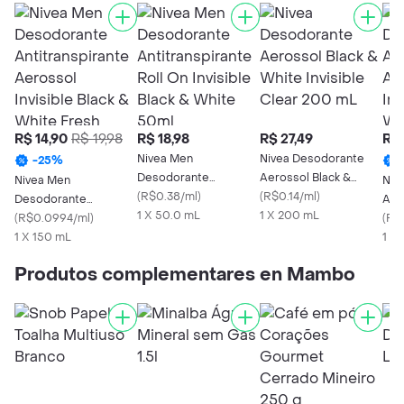
R$ 14,90
R$ 19,98
R$ 18,98
R$ 27,49
R$ 
Nivea Men
Nivea Desodorante
-
25
%
Desodorante
Aerossol Black &
Nivea Men
Niv
Antitranspirante Roll
(
R$0.38/ml
)
White Invisible Clear
(
R$0.14/ml
)
Desodorante
Ant
On Invisible Black &
1 X 50.0 mL
200 mL
1 X 200 mL
Antitranspirante
(
R$0.0994/ml
)
Aero
(
R$
White 50ml
Aerossol Invisible
1 X 150 mL
Bla
1 X
Black & White Fresh
150
Produtos complementares en Mambo
150ml