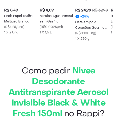
R$ 8,49
R$ 4,09
R$ 24,99
R$ 32,98
R$ 
Snob Papel Toalha
Minalba Água Mineral
Bom
-
24
%
Multiuso Branco
sem Gás 1.5l
Líq
Café em pó 3
(
R$4.25/und
)
(
R$0.0028/ml
)
(
R$
Corações Gourmet
1 X 2 Und
1 X 1,5 L
1 X
Cerrado Mineiro 250
(
R$0.1000/g
)
g
1 X 250 g
Como pedir
Nivea
Desodorante
Antitranspirante Aerosol
Invisible Black & White
Fresh 150ml
no Rappi?