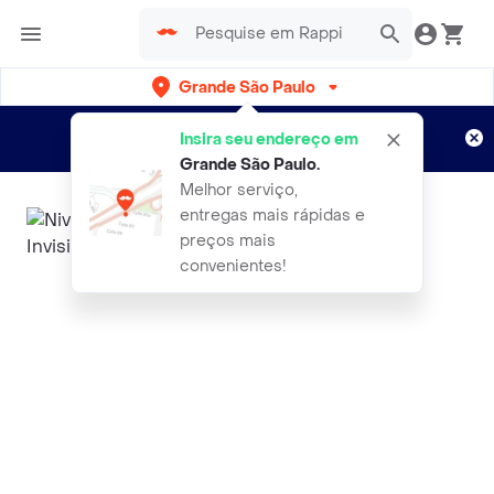
Grande São Paulo
Cadastre-se
Novo no Rappi?
e aproveite...
Insira seu endereço em
Entregas grátis por 15 dias!
Aplicam T&C
Grande São Paulo
.
Melhor serviço,
entregas mais rápidas e
preços mais
convenientes!