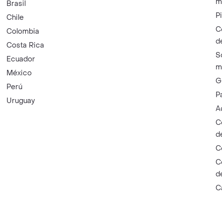
m
Brasil
P
Chile
C
Colombia
d
Costa Rica
S
Ecuador
m
México
G
Perú
P
Uruguay
A
C
d
C
C
d
C