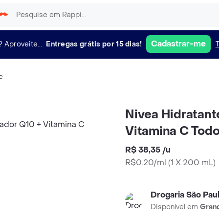
Cadastrar-me
?
Aproveite...
Entregas grátis por 15 dias!
e
Nivea Hidratant
Vitamina C Todo
R$ 38,35
/
u
R$0.20/ml
(
1 X 200 mL
)
Drogaria São Pau
Disponível em
Grand