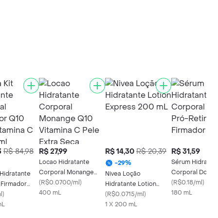
3
R$ 84,98
R$ 27,99
R$ 14,30
R$ 20,39
R$ 31,59
Locao Hidratante
Sérum Hidratan
-
29
%
Corporal Monange
Corporal Dove 
 Hidratante
Nivea Loção
Q10 Vitamina C Pele
(
R$0.0700/ml
)
Retinol + Firma
(
R$0.18/ml
)
 Firmador
Hidratante Lotion
Extra Seca
400 mL
180ml
180 mL
Vitamina C
l
)
Express 200 mL
(
R$0.0715/ml
)
mL
1 X 200 mL