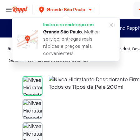
Grande São Paulo
Insira seu endereço em
Novo no Rappi
Grande São Paulo
.
Melhor
serviço, entregas mais
rápidas e preços mais
Buscas relacionadas:
Hidratantes faciais
,
Nivea
,
Monange
,
Epidrat
,
Dov
convenientes!
Rappi
nivea hidratante desodorante firmad