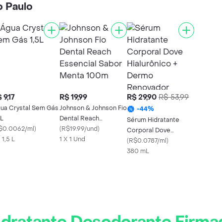
o Paulo
 9,17
R$ 19,99
R$ 29,90
R$ 53,99
ua Crystal Sem Gás
Johnson & Johnson Fio
-
44
%
5L
Dental Reach
Sérum Hidratante
$0.0062/ml
)
Essencial Sabor
(
R$19.99/und
)
Corporal Dove
 1,5 L
Menta 100m
1 X 1 Und
Hialurônico + Dermo
(
R$0.0787/ml
)
Renovador 380ml
380 mL