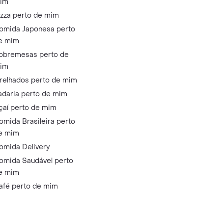
im
izza perto de mim
omida Japonesa perto
e mim
obremesas perto de
im
relhados perto de mim
adaria perto de mim
çaí perto de mim
omida Brasileira perto
e mim
omida Delivery
omida Saudável perto
e mim
afé perto de mim