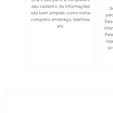
seu cadastro. As informações
S
são bem simples, como nome
ped
completo, endereço, telefone,
Des
etc.
Vita
Pel
loj
pr