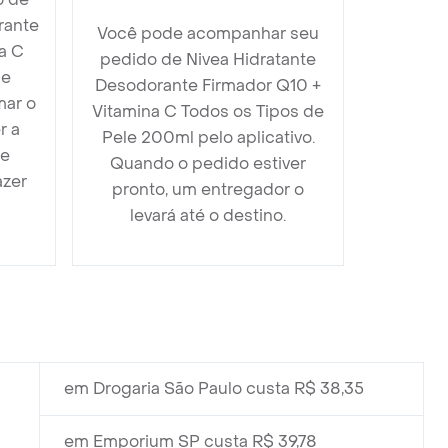
rante
Você pode acompanhar seu
a C
pedido de Nivea Hidratante
le
Desodorante Firmador Q10 +
mar o
Vitamina C Todos os Tipos de
r a
Pele 200ml pelo aplicativo.
 e
Quando o pedido estiver
azer
pronto, um entregador o
levará até o destino.
em Drogaria São Paulo custa R$ 38,35
em Emporium SP custa R$ 39,78