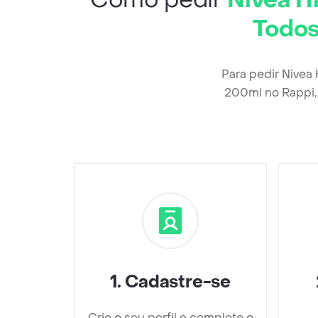
Como pedir
Nivea H
Todos
Para pedir Nivea
200ml no Rappi,
1
.
Cadastre-se
Crie o seu perfil e complete o