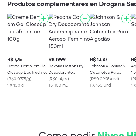
Produtos complementares en Drogaria Sã
R$ 7,75
R$ 19,99
R$ 13,87
R$
Creme Dental em Gel
Rexona Cotton Dry
Johnson & Johnson
Ág
Closeup Liquifresh Ice
Desodorante
Cotonetes Puro
1,
100g
(
R$0.0775/g
)
Antitranspirante
(
R$0.14/ml
)
Algodão
(
R$0.0925/und
)
(
R
1 X 100 g
Aerosol Feminino
1 X 150 mL
1 X 150 Und
1 X
150ml