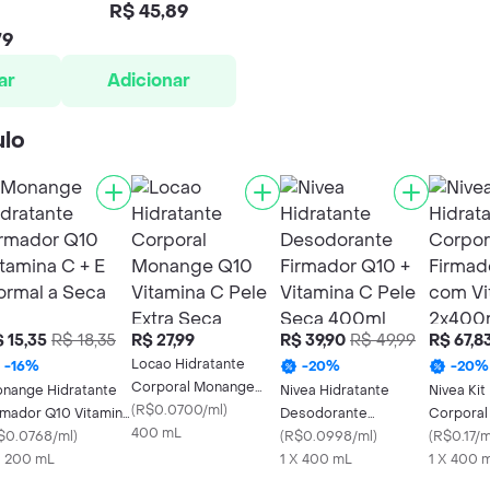
R$ 45,89
79
ar
Adicionar
ulo
 15,35
R$ 18,35
R$ 27,99
R$ 39,90
R$ 49,99
R$ 67,8
Locao Hidratante
-
16
%
-
20
%
-
20
%
Corporal Monange
nange Hidratante
Nivea Hidratante
Nivea Kit
Q10 Vitamina C Pele
(
R$0.0700/ml
)
rmador Q10 Vitamina
Desodorante
Corporal
Extra Seca
400 mL
$0.0768/ml
C + E Normal a Seca
)
Firmador Q10 +
(
R$0.0998/ml
)
Q10 com 
(
R$0.17/m
X 200 mL
Vitamina C Pele Seca
1 X 400 mL
2x400ml
1 X 400 
400ml