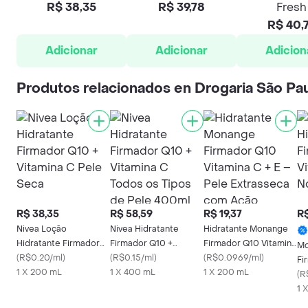
R$ 38,35
R$ 39,78
Fresh
R$ 40,
Adicionar
Adicionar
Adicion
Produtos relacionados en Drogaria São Pa
R$ 38,35
R$ 58,59
R$ 19,37
R$
Nivea Loção
Nivea Hidratante
Hidratante Monange
Hidratante Firmador
Firmador Q10 +
Firmador Q10 Vitamina
Mo
Q10 + Vitamina C Pele
(
R$0.20/ml
)
Vitamina C Todos os
(
R$0.15/ml
)
C + E – Pele
(
R$0.0969/ml
)
Fi
Seca
1 X 200 mL
Tipos de Pele 400ml
1 X 400 mL
Extrasseca com Ação
1 X 200 mL
(
R
Desodorante 200ml
1 