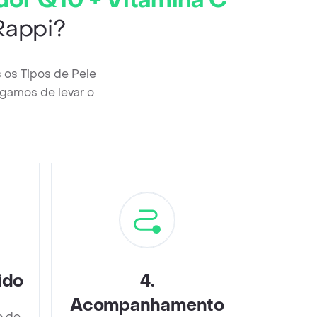
dor Q10 + Vitamina C
Rappi?
 os Tipos de Pele
gamos de levar o
ido
4
.
Acompanhamento
o de