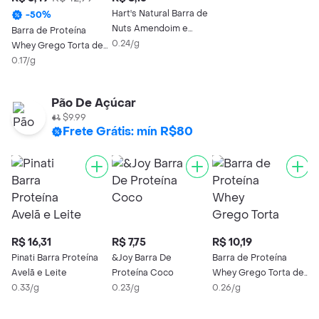
Hart's Natural Barra de
-
50
%
Nuts Amendoim e
Barra de Proteína
Chocolate
0.24/g
Whey Grego Torta de
Limão Nutrata 40g
0.17/g
Pão De Açúcar
$9.99
Frete Grátis: mín R$80
R$ 16,31
R$ 7,75
R$ 10,19
Pinati Barra Proteína
&Joy Barra De
Barra de Proteína
Avelã e Leite
Proteína Coco
Whey Grego Torta de
0.33/g
0.23/g
Limão Nutrata 40g
0.26/g