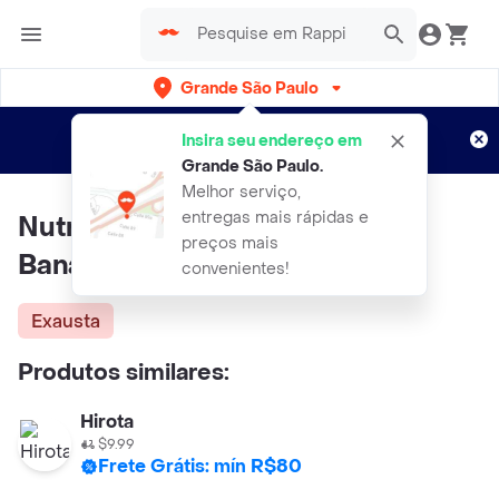
Grande São Paulo
Cadastre-se
Novo no Rappi?
e aproveite...
Insira seu endereço em
Entregas grátis por 15 dias!
Aplicam T&C
Grande São Paulo
.
Melhor serviço,
entregas mais rápidas e
Nutrabem Barra de Proteína
preços mais
Banana Caramelizada
convenientes!
Exausta
Produtos similares:
Hirota
$9.99
Frete Grátis: mín R$80