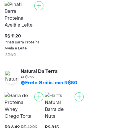
R$ 11,20
Pinati Barra Proteína
Avelã e Leite
0.23/g
Natural Da Terra
$9.99
Frete Grátis: mín R$80
R$ 6,49
R$ 12,99
R$ 8,15