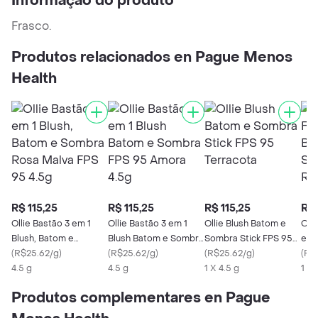
Informação do produto
Frasco.
Produtos relacionados en Pague Menos
Health
R$ 115,25
R$ 115,25
R$ 115,25
R$ 
Ollie Bastão 3 em 1
Ollie Bastão 3 em 1
Ollie Blush Batom e
Olli
Blush, Batom e
Blush Batom e Sombra
Sombra Stick FPS 95
em 
Sombra Rosa Malva
(
R$25.62/g
)
FPS 95 Amora 4.5g
(
R$25.62/g
)
Terracota
(
R$25.62/g
)
Som
(
R$1
FPS 95 4.5g
4.5 g
4.5 g
1 X 4.5 g
4.5
1 X 
Produtos complementares en Pague