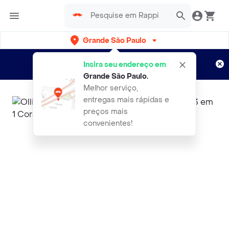
Grande São Paulo
Cadastre-se
Novo no Rappi?
e aproveite...
Insira seu endereço em
Entregas grátis por 15 dias!
Aplicam T&C
Grande São Paulo
.
Melhor serviço,
entregas mais rápidas e
preços mais
convenientes!