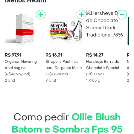
Menos Health
R$ 97,91
R$ 16,31
R$ 14,27
R$ 
Organon Nuvaring
Strepsils Pastilhas
Hersheys Barra de
Nov
Anel Vaginal
para Garganta Mel e
Chocolate Special
Adu
11.7mg/2.7mg com 1
(
R$48.96/und
)
Limão 8 pastilhas
(
R$1.82/und
)
Dark Tradicional 73%
(
R$0.17/g
)
Com
(
R$1
Aplicador
2 Und
(Flurbiprofeno 8.75
9 Und
1 X 85 g
20 
mg)
Como pedir
Ollie Blush
Batom e Sombra Fps 95