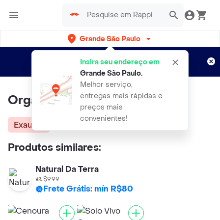
Grande São Paulo
Cadastre-se
Novo no Rappi?
e aproveite...
Insira seu endereço em
Entregas grátis por 15 dias!
Aplicam T&C
Grande São Paulo
.
Melhor serviço,
entregas mais rápidas e
Organicos do Sul Cenoura
preços mais
convenientes!
Exausta
Produtos similares:
Natural Da Terra
$9.99
Frete Grátis: mín R$80