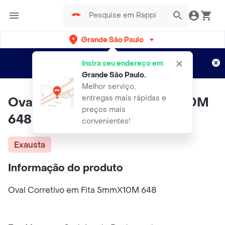
Grande São Paulo
Cadastre-se
Novo no Rappi?
e aproveite...
Insira seu endereço em
Entregas grátis por 15 dias!
Aplicam T&C
Grande São Paulo
.
Melhor serviço,
entregas mais rápidas e
Oval Corretivo em Fita 5mmX10M
preços mais
648
convenientes!
Exausta
Informação do produto
Oval Corretivo em Fita 5mmX10M 648