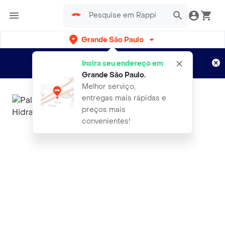
Grande São Paulo
Cadastre-se
Novo no Rappi?
e aproveite...
Insira seu endereço em
Entregas grátis por 15 dias!
Aplicam T&C
Grande São Paulo
.
Melhor serviço,
entregas mais rápidas e
preços mais
convenientes!