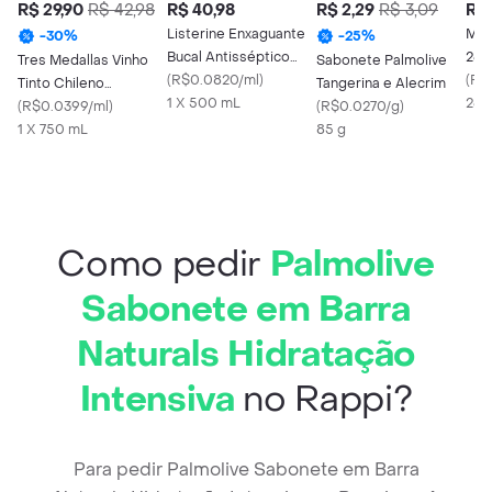
R$ 29,90
R$ 42,98
R$ 40,98
R$ 2,29
R$ 3,09
R$ 
Listerine Enxaguante
Mic
-
30
%
-
25
%
Bucal Antisséptico
269
Tres Medallas Vinho
Sabonete Palmolive
Cool Mint Sem Álcool
(
R$0.0820/ml
)
(
R$
Tinto Chileno
Tangerina e Alecrim
500ml
1 X 500 mL
269
Carmenere
(
R$0.0399/ml
)
(
R$0.0270/g
)
1 X 750 mL
85 g
Como pedir
Palmolive
Sabonete em Barra
Naturals Hidratação
Intensiva
no Rappi?
Para pedir Palmolive Sabonete em Barra