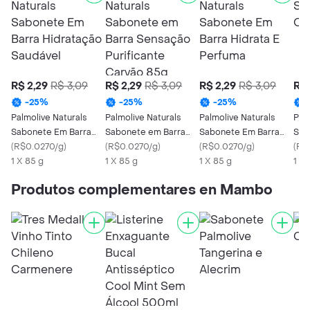
R$ 2,29
R$ 3,09
R$ 2,29
R$ 3,09
R$ 2,29
R$ 3,09
R$ 
-
25
%
-
25
%
-
25
%
Palmolive Naturals
Palmolive Naturals
Palmolive Naturals
Pal
Sabonete Em Barra
Sabonete em Barra
Sabonete Em Barra
Sua
Hidratação Saudável
(
R$0.0270/g
)
Sensação Purificante
(
R$0.0270/g
)
Hidrata E Perfuma
(
R$0.0270/g
)
(
R$
1 X 85 g
Carvão 85g
1 X 85 g
1 X 85 g
1 X 
Produtos complementares en Mambo