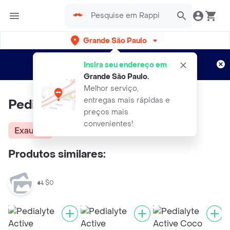
Grande São Paulo
Cadastre-se
Novo no Rappi?
e aproveite...
Insira seu endereço em
Entregas grátis por 15 dias!
Aplicam T&C
Grande São Paulo
.
Melhor serviço,
entregas mais rápidas e
Pedialyte Max Morango 500ml
preços mais
convenientes!
Exausta
Produtos similares:
$0