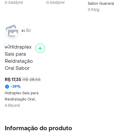
500ml
0.0643/ml
0.0643/ml
Sabor Guaraná
0.94/g
$0
R$ 17,35
R$ 28,55
-
39
%
Hidraplex Sais para
Reidratação Oral
Sabor Uva
4.34/und
Informação do produto