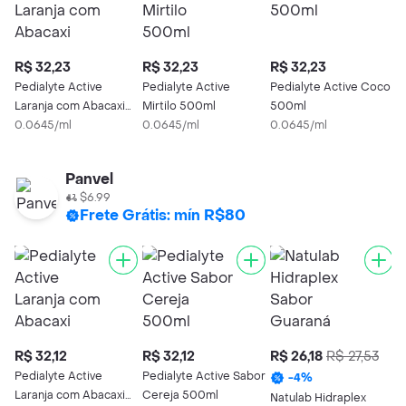
R$ 32,23
R$ 32,23
R$ 32,23
Pedialyte Active
Pedialyte Active
Pedialyte Active Coco
Laranja com Abacaxi
Mirtilo 500ml
500ml
500ml
0.0645/ml
0.0645/ml
0.0645/ml
Panvel
$6.99
Frete Grátis: mín R$80
R$ 32,12
R$ 32,12
R$ 26,18
R$ 27,53
Pedialyte Active
Pedialyte Active Sabor
-
4
%
Laranja com Abacaxi
Cereja 500ml
Natulab Hidraplex