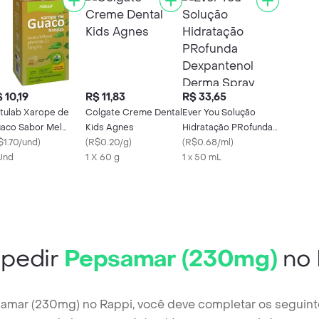
 10,19
R$ 11,83
R$ 33,65
tulab Xarope de
Colgate Creme Dental
Ever You Solução
aco Sabor Mel
Kids Agnes
Hidratação PRofunda
mg/ml 100ml com
$1.70/und
)
(
R$0.20/g
)
Dexpantenol Derma
(
R$0.68/ml
)
po Dosador
Und
1 X 60 g
Spray
1 x 50 mL
pedir
Pepsamar (230mg)
no 
samar (230mg) no Rappi, você deve completar os seguint