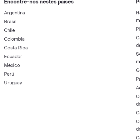
Encontre-nos nestes países
P
Argentina
H
m
Brasil
P
Chile
C
Colombia
d
Costa Rica
S
Ecuador
m
México
G
Perú
P
Uruguay
A
C
d
C
C
d
C