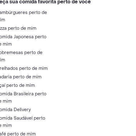
eça sua comida favorita perto de você
ambúrgueres perto de
im
izza perto de mim
omida Japonesa perto
e mim
obremesas perto de
im
relhados perto de mim
adaria perto de mim
çaí perto de mim
omida Brasileira perto
e mim
omida Delivery
omida Saudável perto
e mim
afé perto de mim