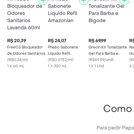
R$ 20,39
R$ 24,07
R$ 69,99
R$
FreeCô Bloqueador
Phebo Sabonete
Grecin Kit Tonalizante
Na
de Odores Sanitários
Líquido Refil
Gel Para Barba e
Gu
Lavanda 60ml
(
R$0.34/ml
)
Amazonian
(
R$0.0752/ml
)
Bigode
(
R$69.99/und
)
35
(
R
1 X 60 mL
1 X 320 mL
1 X 1 Und
Co
6 
Como 
Para pedir Pep