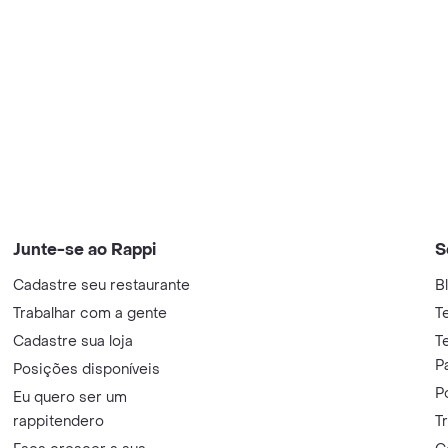
Junte-se ao Rappi
S
Cadastre seu restaurante
B
Trabalhar com a gente
T
Cadastre sua loja
T
P
Posições disponíveis
P
Eu quero ser um
rappitendero
T