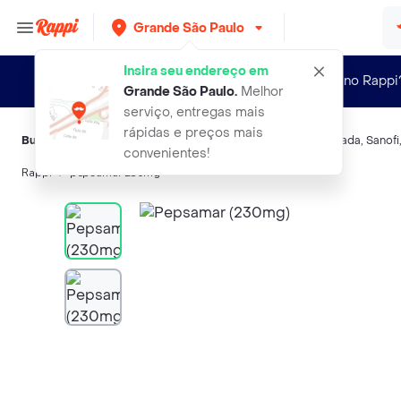
Grande São Paulo
Insira seu endereço em
Novo no Rappi
Grande São Paulo
.
Melhor
serviço, entregas mais
rápidas e preços mais
Buscas relacionadas:
Antiácidos
,
Pepsamar
,
Magnesia Bisurada
,
Sanofi
convenientes!
Rappi
pepsamar 230mg