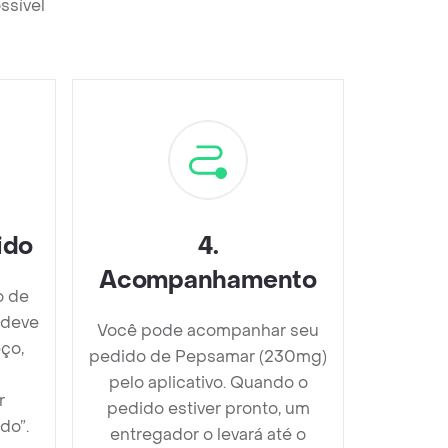
ssível
ido
4
.
Acompanhamento
o de
 deve
Você pode acompanhar seu
ço,
pedido de Pepsamar (230mg)
pelo aplicativo. Quando o
r
pedido estiver pronto, um
do”.
entregador o levará até o