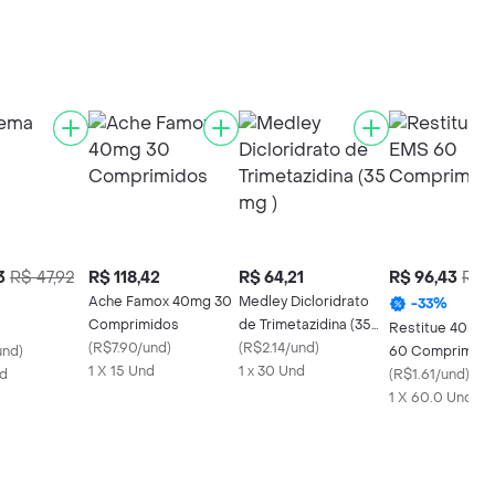
3
R$ 47,92
R$ 118,42
R$ 64,21
R$ 96,43
R$ 
Ache Famox 40mg 30
Medley Dicloridrato
-
33
%
Comprimidos
de Trimetazidina (35
Restitue 40mg
(
R$7.90/und
)
mg )
(
R$2.14/und
)
und
)
60 Comprimido
1 X 15 Und
1 x 30 Und
nd
(
R$1.61/und
)
1 X 60.0 Und