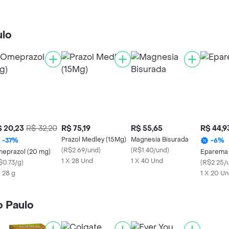
ulo
 20,23
R$ 32,20
R$ 75,19
R$ 55,65
R$ 44,9
Prazol Medley (15Mg)
Magnesia Bisurada
-
37
%
-
6
%
(
R$2.69/und
)
(
R$1.40/und
)
eprazol (20 mg)
Eparema
1 X 28 Und
1 X 40 Und
$0.73/g
)
(
R$2.25/
X 28 g
1 X 20 U
o Paulo