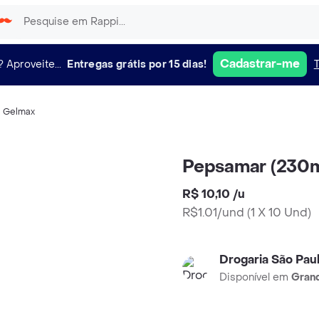
Cadastrar-me
?
Aproveite...
Entregas grátis por 15 dias!
,
Gelmax
Pepsamar (230
R$ 10,10
/
u
R$1.01/und
(
1 X 10 Und
)
Drogaria São Pau
Disponível em
Grand