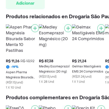
Adicionar
Produtos relacionados en Drogaria São Pa
R$ 11,26
R$ 13,92
R$ 87,38
R$ 21,24
R$
Medley Esomeprazol
Gelmax Mastigáveis
-
19
%
Magnésico (20 mg)
EMS 24 Comprimidos
Aspen Pharma
Om
(
R$3.13/und
)
(
R$21.24/und
)
Magnésia Bisurada
(
R
1 X 28 Und
1 X 1 Und
Sabor Menta 10
(
R$1.13/und
)
1 
Pastilhas
1 X 10 Und
Produtos complementares en Drogaria Sã