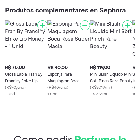
Produtos complementares en Sephora
R$ 70,00
R$ 40,00
R$ 119,00
R$ 
Gloss Labial Fran By
Esponja Para
Mini Blush Líquido Mini
Sér
Franciny Ehlke Lip
Maquiagem Boca
Soft Pinch Rare Beauty
Ilu
Honey - 1 Unid.
(
R$70/und
)
Rosa Super Macia
(
R$40/und
)
(
R$37.19/ml
)
Nia
(
R$
1 Und
1 Und
1 X 3.2 mL
The
1Un