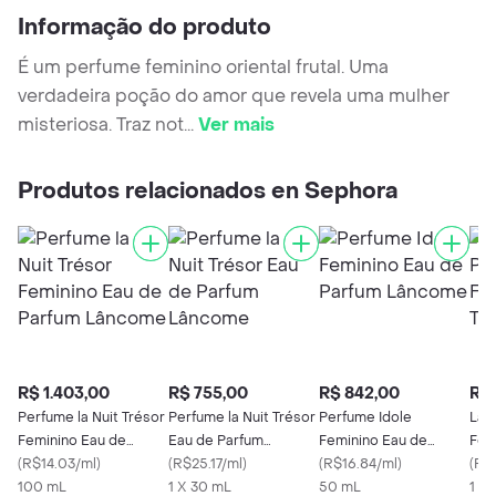
Informação do produto
É um perfume feminino oriental frutal. Uma
verdadeira poção do amor que revela uma mulher
misteriosa. Traz not
...
Ver mais
Produtos relacionados en Sephora
R$ 1.403,00
R$ 755,00
R$ 842,00
R$ 
Perfume la Nuit Trésor
Perfume la Nuit Trésor
Perfume Idole
Lan
Feminino Eau de
Eau de Parfum
Feminino Eau de
Fem
Parfum Lâncome
(
R$14.03/ml
)
Lâncome
(
R$25.17/ml
)
Parfum Lâncome
(
R$16.84/ml
)
Toil
(
R$
100 mL
1 X 30 mL
50 mL
1 x