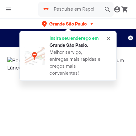
Grande São Paulo
Cadastre-se
Novo no Rappi?
e aproveite...
Insira seu endereço em
Entregas grátis por 15 dias!
Aplicam T&C
Grande São Paulo
.
Melhor serviço,
entregas mais rápidas e
preços mais
convenientes!