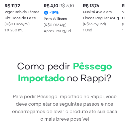
R$ 11,72
R$ 4,10
R$ 5,10
R$ 13,76
R$ 
Vigor Bebida Láctea
Qualitá Aveia em
Vig
-
19
%
Uht Doce de Leite
Flocos Regular 450g
Uht
Pera Williams
Zero Lactose Viv
(
R$0.0469/ml
)
(
R$13.76/und
)
Lac
(
R$
(
R$0.0164/g
)
Protein
1 X 250 mL
1 Und
1 X
Aprox. 250g/ud
Como pedir
Pêssego
Importado
no Rappi?
Para pedir Pêssego Importado no Rappi, você
deve completar os seguintes passos e nos
encarregamos de levar o produto até sua casa
o mais breve possível