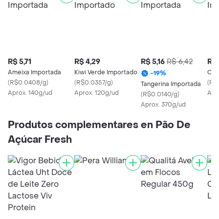
R$ 5,71
R$ 4,29
R$ 5,16
R$ 6,42
R$ 
Ameixa Importada
Kiwi Verde Importado
Cer
-
19
%
(
R$0.0408/g
)
(
R$0.0357/g
)
(
R$0
Tangerina Importada
Aprox. 140g/ud
Aprox. 120g/ud
Apr
(
R$0.0140/g
)
Aprox. 370g/ud
Produtos complementares en Pão De
Açúcar Fresh