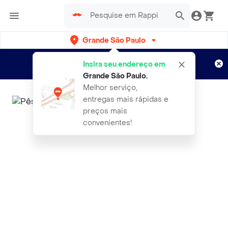
Grande São Paulo
Cadastre-se
Novo no Rappi?
e aproveite...
Insira seu endereço em
Entregas grátis por 15 dias!
Aplicam T&C
Grande São Paulo
.
Melhor serviço,
entregas mais rápidas e
preços mais
convenientes!