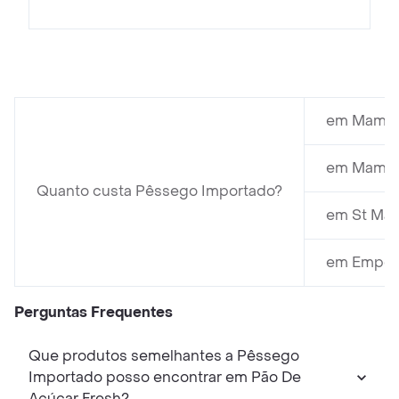
em Mambo
em Mambo
Quanto custa Pêssego Importado?
em St Mar
em Empóri
Perguntas Frequentes
Que produtos semelhantes a Pêssego
Importado posso encontrar em Pão De
Açúcar Fresh?