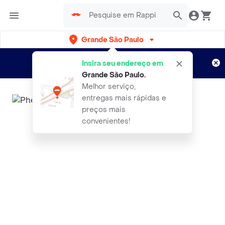
Grande São Paulo
Cadastre-se
Novo no Rappi?
e aproveite...
Insira seu endereço em
Entregas grátis por 15 dias!
Aplicam T&C
Grande São Paulo
.
Melhor serviço,
entregas mais rápidas e
preços mais
convenientes!