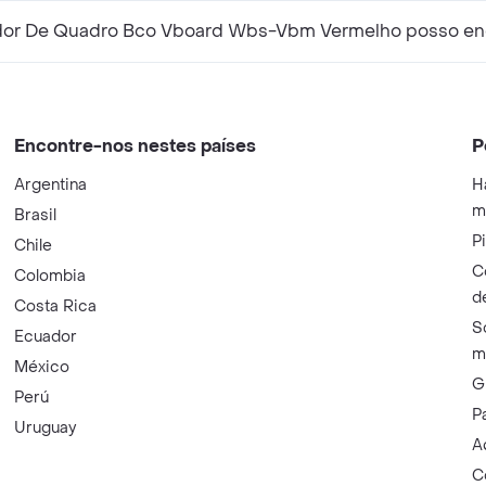
rcador De Quadro Bco Vboard Wbs-Vbm Vermelho posso en
Encontre-nos nestes países
P
Argentina
H
m
Brasil
P
Chile
C
Colombia
d
Costa Rica
S
Ecuador
m
México
G
Perú
P
Uruguay
A
C