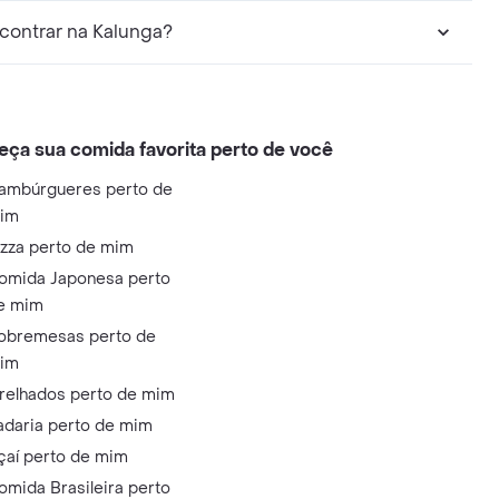
contrar na Kalunga?
eça sua comida favorita perto de você
ambúrgueres perto de
im
izza perto de mim
omida Japonesa perto
e mim
obremesas perto de
im
relhados perto de mim
adaria perto de mim
çaí perto de mim
omida Brasileira perto