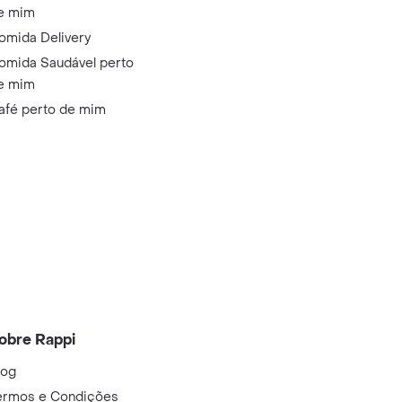
e mim
omida Delivery
omida Saudável perto
e mim
afé perto de mim
obre Rappi
log
ermos e Condições