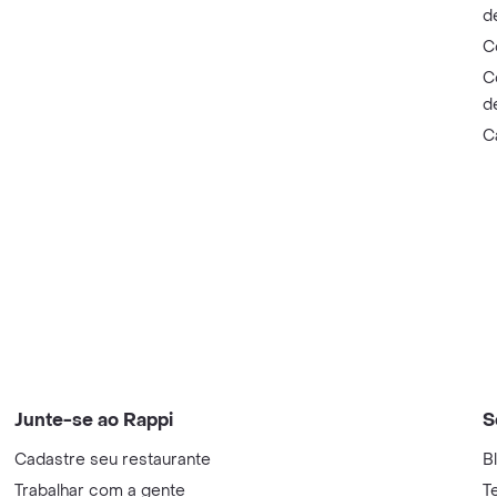
d
C
C
d
C
Junte-se ao Rappi
S
Cadastre seu restaurante
B
Trabalhar com a gente
T