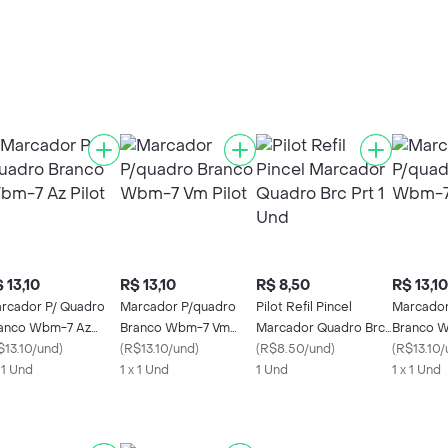
 13,10
R$ 13,10
R$ 8,50
R$ 13,10
rcador P/ Quadro
Marcador P/quadro
Pilot Refil Pincel
Marcador
anco Wbm-7 Az
Branco Wbm-7 Vm
Marcador Quadro Brc
Branco W
lot
$13.10/und
)
Pilot
(
R$13.10/und
)
Prt 1 Und
(
R$8.50/und
)
(
R$13.10/
x 1 Und
1 x 1 Und
1 Und
1 x 1 Und