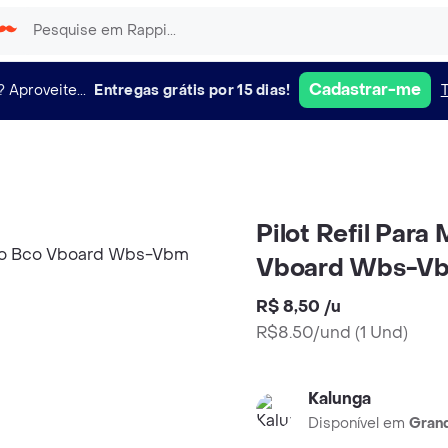
Cadastrar-me
?
Aproveite...
Entregas grátis por 15 dias!
Pilot Refil Par
Vboard Wbs-Vb
R$ 8,50
/
u
R$8.50/und
(
1 Und
)
Kalunga
Disponível em
Grand