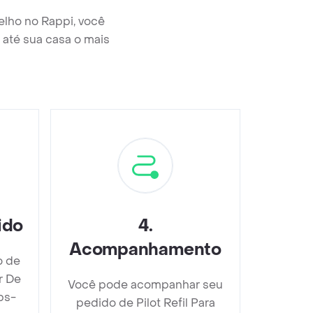
lho no Rappi, você
até sua casa o mais
ido
4
.
Acompanhamento
o de
r De
Você pode acompanhar seu
bs-
pedido de Pilot Refil Para