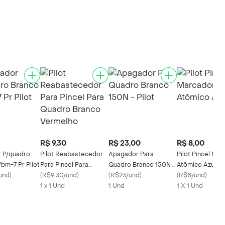
R$ 9,30
R$ 23,00
R$ 8,00
 P/quadro
Pilot Reabastecedor
Apagador Para
Pilot Pincel Ma
bm-7 Pr Pilot
Para Pincel Para
Quadro Branco 150N -
Atômico Azul
und
)
Quadro Branco
(
R$9.30/und
)
Pilot
(
R$23/und
)
(
R$8/und
)
Vermelho
1 x 1 Und
1 Und
1 X 1 Und