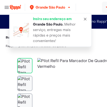
Grande São Paulo
Insira seu endereço em
Novo no Rappi
Grande São Paulo
.
Melhor
serviço, entregas mais
rápidas e preços mais
Buscas relacionadas:
Outros Material escolar
,
Pilot
,
Spiral
convenientes!
Rappi
pilot refil para marcador de quadro