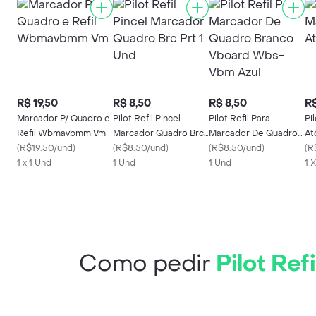
R$ 19,50
R$ 8,50
R$ 8,50
R$
Marcador P/ Quadro e
Pilot Refil Pincel
Pilot Refil Para
Pi
Refil Wbmavbmm Vm
Marcador Quadro Brc
Marcador De Quadro
At
(
R$19.50/und
)
Prt 1 Und
(
R$8.50/und
)
Branco Vboard Wbs-
(
R$8.50/und
)
(
R
1 x 1 Und
1 Und
Vbm Azul
1 Und
1 
Como pedir
Pilot Re