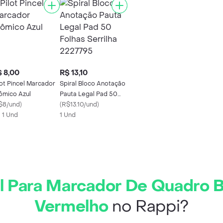
 8,00
R$ 13,10
lot Pincel Marcador
Spiral Bloco Anotação
ômico Azul
Pauta Legal Pad 50
$8/und
)
Folhas Serrilha
(
R$13.10/und
)
X 1 Und
2227795
1 Und
fil Para Marcador De Quadr
Vermelho
no Rappi?