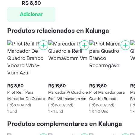
R$ 8,50
Adicionar
Produtos relacionados en Kalunga
R$ 8,50
R$ 19,50
R$ 19,50
R$
Pilot Refil Para
Marcador P/ Quadro e
Pilot Marcador para
Ma
Marcador De Quadro
Refil Wbmavbmm Vm
Quadro Branco
Br
Branco Vboard Wbs-
(
R$8.50/und
)
(
R$19.50/und
)
Recarregável
(
R$19.50/und
)
Pi
(
R
Vbm Azul
1 Und
1 x 1 Und
1 X 1.0 Und
1 
Produtos complementares en Kalunga