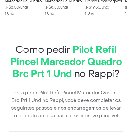
Marcador De Quadro
Marcador De Quadro
Branco Recarregável
Ref
Bco Vboard Wbs-Vbm
(
R$8.50/und
)
Branco Vboard Wbs-
(
R$8.50/und
)
Azul
(
R$19.50/und
)
(
R$
Vermelho
1 Und
Vbm Azul
1 Und
1 Und
1 x 
Como pedir
Pilot Refil
Pincel Marcador Quadro
Brc Prt 1 Und
no Rappi?
Para pedir Pilot Refil Pincel Marcador Quadro
Brc Prt 1 Und no Rappi, você deve completar os
seguintes passos e nos encarregamos de levar
o produto até sua casa o mais breve possível