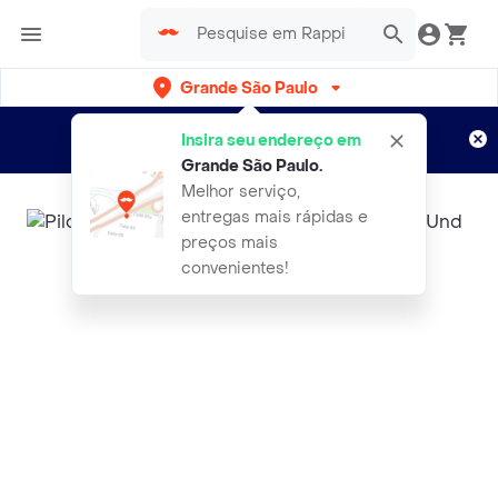
Grande São Paulo
Cadastre-se
Novo no Rappi?
e aproveite...
Insira seu endereço em
Entregas grátis por 15 dias!
Aplicam T&C
Grande São Paulo
.
Melhor serviço,
entregas mais rápidas e
preços mais
convenientes!