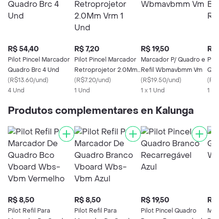
R$ 54,40
R$ 7,20
R$ 19,50
R$ 
Pilot Pincel Marcador
Pilot Pincel Marcador
Marcador P/ Quadro e
Pil
Quadro Brc 4 Und
Retroprojetor 2.0Mm
Refil Wbmavbmm Vm
Qua
(
R$13.60/und
)
Vrm 1 Und
(
R$7.20/und
)
(
R$19.50/und
)
Rec
(
R$
4 Und
1 Und
1 x 1 Und
1 X 
Produtos complementares en Kalunga
R$ 8,50
R$ 8,50
R$ 19,50
R$ 
Pilot Refil Para
Pilot Refil Para
Pilot Pincel Quadro
Mar