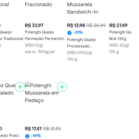
8
R$ 32,97
R$ 13,98
R$ 20,49
R$ 27,49
 Queijo
Polenghi Queijo
Polenghi Queijo
-
31
%
o Tradicional
Parmesão Parmentino
Brie 125g
Polenghi Queijo
)
Fracionado
(
R$0.11/g
)
(
R$0.22/g
)
Processado
Aprox. 300g/ud
125 g
Mussarela Sandwich-
(
R$0.0932/g
)
In
150 g
0
R$ 17,47
R$ 21,70
ueijo Prato
-
19
%