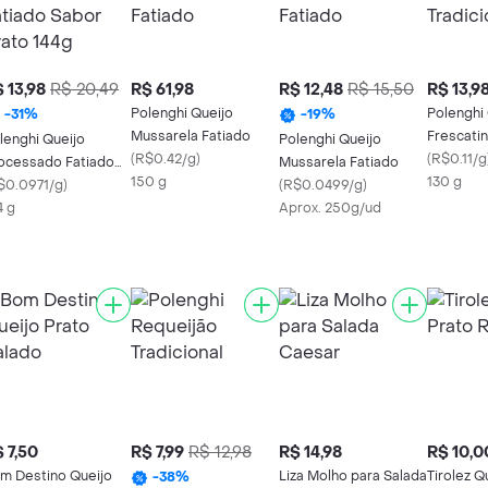
 13,98
R$ 20,49
R$ 61,98
R$ 12,48
R$ 15,50
R$ 13,9
Polenghi Queijo
Polenghi
-
31
%
-
19
%
Mussarela Fatiado
Frescatin
lenghi Queijo
Polenghi Queijo
(
R$0.42/g
)
(
R$0.11/g
ocessado Fatiado
Mussarela Fatiado
150 g
130 g
bor Prato 144g
$0.0971/g
)
(
R$0.0499/g
)
4 g
Aprox. 250g/ud
 7,50
R$ 7,99
R$ 12,98
R$ 14,98
R$ 10,0
m Destino Queijo
Liza Molho para Salada
Tirolez Q
-
38
%