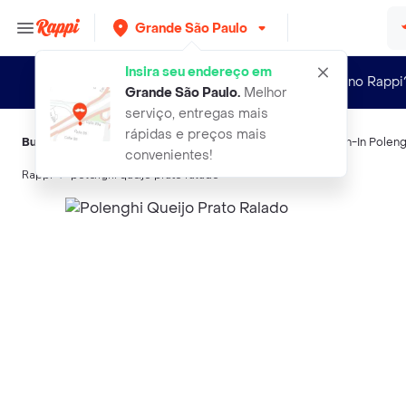
Grande São Paulo
Insira seu endereço em
Novo no Rappi
Grande São Paulo
.
Melhor
serviço, entregas mais
rápidas e preços mais
Buscas relacionadas:
Queijos semiduros
,
Polenghi
,
Sandwich-In Poleng
convenientes!
Rappi
polenghi queijo prato ralado