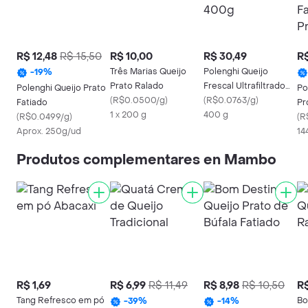
R$ 12,48
R$ 15,50
R$ 10,00
R$ 30,49
R$
Três Marias Queijo
Polenghi Queijo
-
19
%
Prato Ralado
Frescal Ultrafiltrado
Polenghi Queijo Prato
Po
(
R$0.0500/g
)
400g
(
R$0.0763/g
)
Fatiado
Pr
1 x 200 g
400 g
(
R$0.0499/g
)
Sa
(
R
Aprox. 250g/ud
14
Produtos complementares en Mambo
R$ 1,69
R$ 6,99
R$ 11,49
R$ 8,98
R$ 10,50
R$
Tang Refresco em pó
Bo
-
39
%
-
14
%