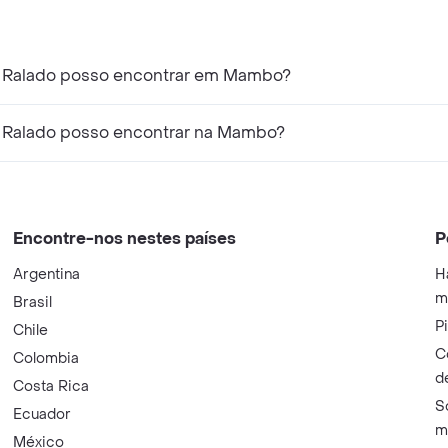
o Ralado posso encontrar em Mambo?
o Ralado posso encontrar na Mambo?
Encontre-nos nestes países
P
Argentina
H
m
Brasil
P
Chile
C
Colombia
d
Costa Rica
S
Ecuador
m
México