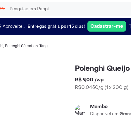
Cadastrar-me
?
Aproveite...
Entregas grátis por 15 dias!
hi
,
Polenghi Sélection
,
Tang
Polenghi Queijo
R$ 9,00
/
wp
R$0.0450/g
(
1 x 200 g
)
Mambo
Disponível em
Grand