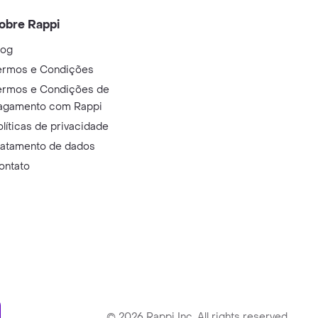
obre Rappi
log
ermos e Condições
ermos e Condições de
agamento com Rappi
olíticas de privacidade
ratamento de dados
ontato
ry
©
2026
Rappi Inc. All rights reserved.