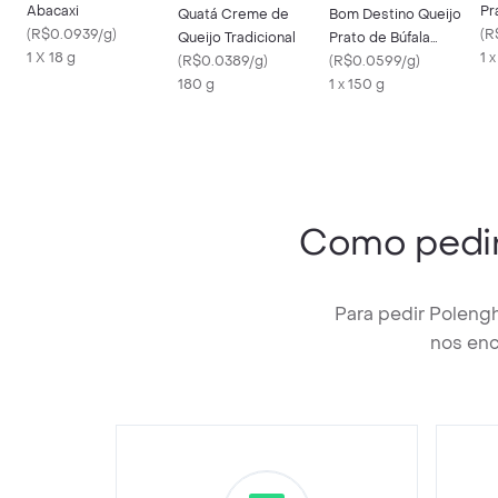
Abacaxi
Pr
Quatá Creme de
Bom Destino Queijo
(
R$0.0939/g
)
(
R
Queijo Tradicional
Prato de Búfala
1 X 18 g
1 
(
R$0.0389/g
)
Fatiado
(
R$0.0599/g
)
180 g
1 x 150 g
Como pedi
Para pedir Polengh
nos enc