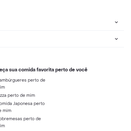
eça sua comida favorita perto de você
ambúrgueres perto de
im
izza perto de mim
omida Japonesa perto
e mim
obremesas perto de
im