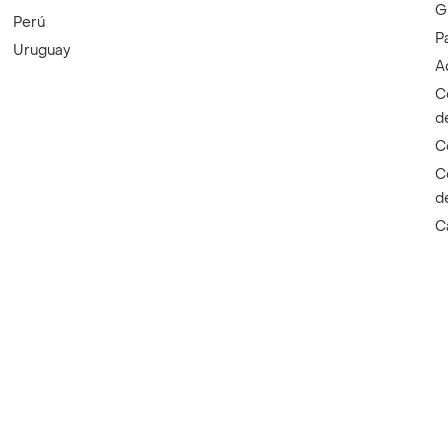
G
Perú
P
Uruguay
A
C
d
C
C
d
C