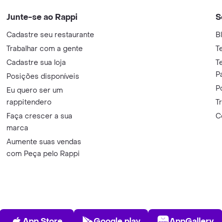
Junte-se ao Rappi
S
Cadastre seu restaurante
B
Trabalhar com a gente
T
Cadastre sua loja
T
P
Posições disponíveis
P
Eu quero ser um
rappitendero
T
Faça crescer a sua
C
marca
Aumente suas vendas
com Peça pelo Rappi
App Store
Play Store
AppGalle
App Store
Google play
AppGallery