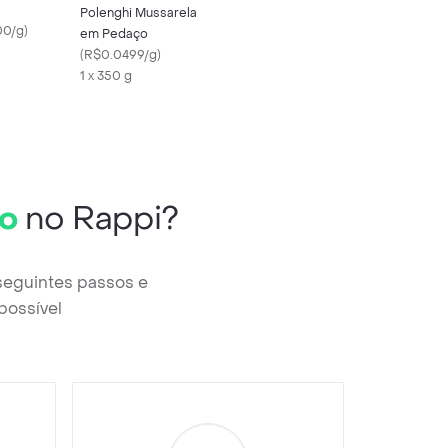
Polenghi Mussarela
00/g
)
em Pedaço
(
R$0.0499/g
)
1 x 350 g
do
no Rappi?
 seguintes passos e
possível