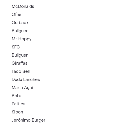
McDonalds
Ofner
Outback
Bullguer
Mr Hoppy
KFC
Bullguer
Giraffas
Taco Bell
Dudu Lanches
Maria Açaí
Bob's
Patties
Kibon
Jerónimo Burger