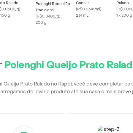
ato Ralado
Caesar
Ralado
Polenghi Requeijão
$0.0500/g
)
(
R$0.0641/ml
)
(
R$0.05
Tradicional
x 150 g
234 mL
1 x 200 g
(
R$0.0400/g
)
200 g
r
Polenghi Queijo Prato Rala
i Queijo Prato Ralado no Rappi, você deve completar os
arregamos de levar o produto até sua casa o mais breve 