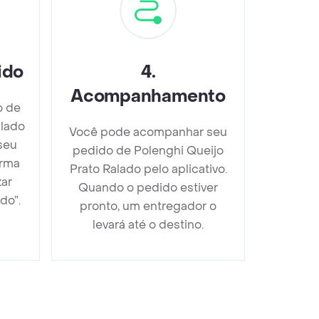
ido
4
.
Acompanhamento
o de
alado
Você pode acompanhar seu
seu
pedido de Polenghi Queijo
orma
Prato Ralado pelo aplicativo.
zar
Quando o pedido estiver
do”.
pronto, um entregador o
levará até o destino.