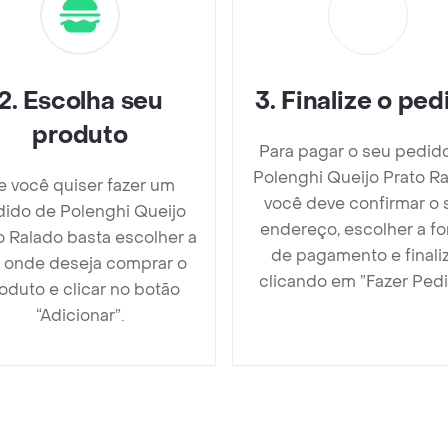
2
.
Escolha seu
3
.
Finalize o ped
produto
Para pagar o seu pedid
Polenghi Queijo Prato R
e você quiser fazer um
você deve confirmar o 
ido de Polenghi Queijo
endereço, escolher a f
o Ralado basta escolher a
de pagamento e finali
a onde deseja comprar o
clicando em ”Fazer Pedi
oduto e clicar no botão
“Adicionar”.