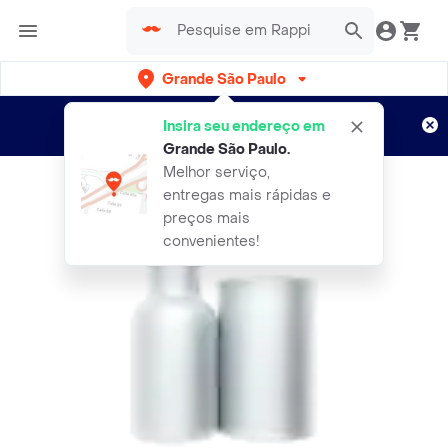
Grande São Paulo
Cadastre-se
Novo no Rappi?
e aproveite...
Insira seu endereço em
Entregas grátis por 15 dias!
Aplicam T&C
Grande São Paulo
.
Melhor serviço,
entregas mais rápidas e
preços mais
convenientes!