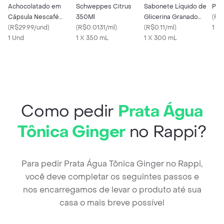
Achocolatado em
Schweppes Citrus
Sabonete Líquido de
Pra
Cápsula Nescafé
350Ml
Glicerina Granado
(
R$
Dolce Gusto
(
R$29.99/und
)
(
R$0.0131/ml
)
Terrapeutics Lavanda
(
R$0.11/ml
)
1 X
Kopenhagen Língua
1 Und
1 X 350 mL
Refil 300ml
1 X 300 mL
de Gato
Como pedir
Prata Água
Tônica Ginger
no Rappi?
Para pedir Prata Água Tônica Ginger no Rappi,
você deve completar os seguintes passos e
nos encarregamos de levar o produto até sua
casa o mais breve possível