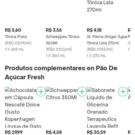
R$ 5,60
R$ 3,56
R$ 4,18
R$ 
Tônica Prata
Schweppes Tônica
St. Pierre Ginger Água
Pra
(
R$0.0209/ml
)
350Ml
Tônica Lata 270ml
(
R$
1 X 269 mL
(
R$0.0102/ml
)
(
R$0.0155/ml
)
1 X
1 X 350 mL
1 X 270 mL
Produtos complementares en Pão De
Açúcar Fresh
R$ 29,99
R$ 4,58
R$ 30,59
R$ 