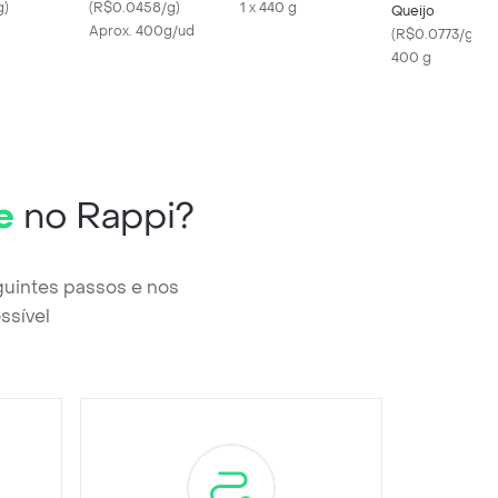
g
)
(
R$0.0458/g
)
1 x 440 g
Queijo
Aprox. 400g/ud
(
R$0.0773/g
)
400 g
e
no Rappi?
guintes passos e nos
ssível