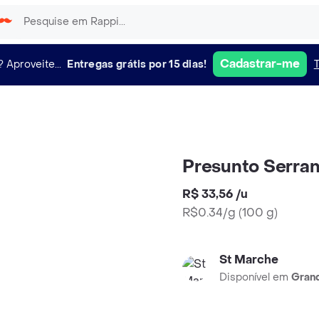
Cadastrar-me
?
Aproveite...
Entregas grátis por 15 dias!
Presunto Serra
R$ 33,56
/
u
R$0.34/g
(
100 g
)
St Marche
Disponível em
Grand