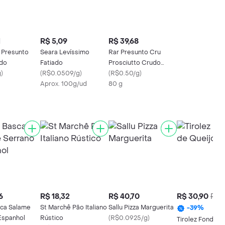
1
R$ 5,09
R$ 39,68
s Presunto
Seara Levíssimo
Rar Presunto Cru
ado
Fatiado
Prosciutto Crudo
g
)
(
R$0.0509/g
)
Fatiado
(
R$0.50/g
)
Aprox. 100g/ud
80 g
6
R$ 18,32
R$ 40,70
R$ 30,90
R$ 
ca Salame
St Marchê Pão Italiano
Sallu Pizza Marguerita
-
39
%
Espanhol
Rústico
(
R$0.0925/g
)
Tirolez Fondue 