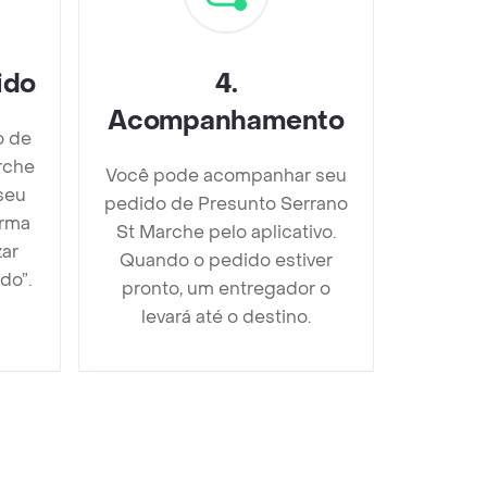
ido
4
.
Acompanhamento
o de
rche
Você pode acompanhar seu
seu
pedido de Presunto Serrano
orma
St Marche pelo aplicativo.
zar
Quando o pedido estiver
do”.
pronto, um entregador o
levará até o destino.