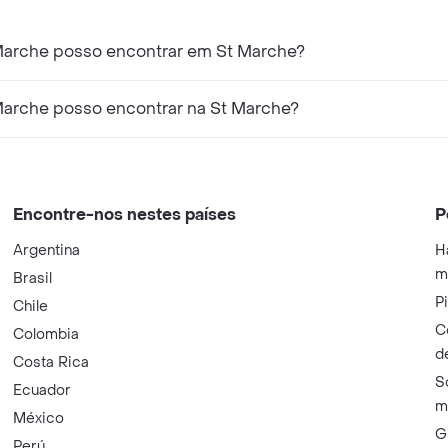
Marche posso encontrar em St Marche?
Marche posso encontrar na St Marche?
Encontre-nos nestes países
P
Argentina
H
m
Brasil
P
Chile
C
Colombia
d
Costa Rica
S
Ecuador
m
México
G
Perú