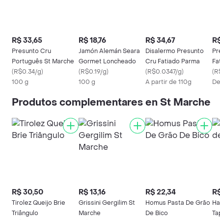
R$ 33,65
R$ 18,76
R$ 34,67
R$
Presunto Cru
Jamón Alemán Seara
Disalermo Presunto
Pr
Português St Marche
Gormet Loncheado
Cru Fatiado Parma
Fa
(
R$0.34/g
)
(
R$0.19/g
)
(
R$0.0347/g
)
(
R
100 g
100 g
A partir de 110g
De
Produtos complementares en St Marche
R$ 30,50
R$ 13,16
R$ 22,34
R$
Tirolez Queijo Brie
Grissini Gergilim St
Homus Pasta De Grão
Ha
Triângulo
Marche
De Bico
Ta