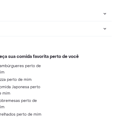
eça sua comida favorita perto de você
ambúrgueres perto de
im
izza perto de mim
omida Japonesa perto
e mim
obremesas perto de
im
relhados perto de mim