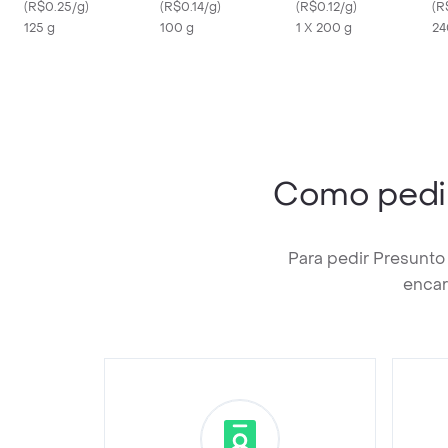
(
R$0.25/g
)
(
R$0.14/g
)
(
R$0.12/g
)
(
R
125 g
100 g
1 X 200 g
24
Como pedi
Para pedir Presunto
encar