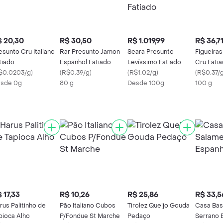
 20,30
R$ 30,50
R$ 1.019,99
R$ 36,7
esunto Cru Italiano
Rar Presunto Jamon
Seara Presunto
Figueira
tiado
Espanhol Fatiado
Levíssimo Fatiado
Cru Fati
$0.0203/g
)
(
R$0.39/g
)
(
R$1.02/g
)
(
R$0.37/
sde 0g
80 g
Desde 100g
100 g
 17,33
R$ 10,26
R$ 25,86
R$ 33,5
rus Palitinho de
Pão Italiano Cubos
Tirolez Queijo Gouda
Casa Bas
pioca Alho
P/Fondue St Marche
Pedaço
Serrano 