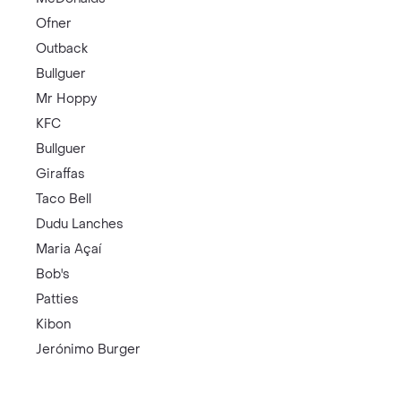
Ofner
Outback
Bullguer
Mr Hoppy
KFC
Bullguer
Giraffas
Taco Bell
Dudu Lanches
Maria Açaí
Bob's
Patties
Kibon
Jerónimo Burger