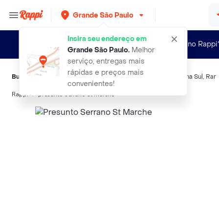
Grande São Paulo
Insira seu endereço em
Novo no Rappi
Grande São Paulo
.
Melhor
serviço, entregas mais
rápidas e preços mais
Buscas relacionadas:
Presuntos
,
Seara Gourmet
,
Parma
,
Zona Sul
,
Rar
convenientes!
Rappi
presunto serrano st marche