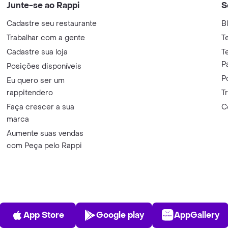
Junte-se ao Rappi
S
Cadastre seu restaurante
B
Trabalhar com a gente
T
Cadastre sua loja
T
P
Posições disponíveis
P
Eu quero ser um
rappitendero
T
Faça crescer a sua
C
marca
Aumente suas vendas
com Peça pelo Rappi
App Store
Play Store
AppGalle
App Store
Google play
AppGallery