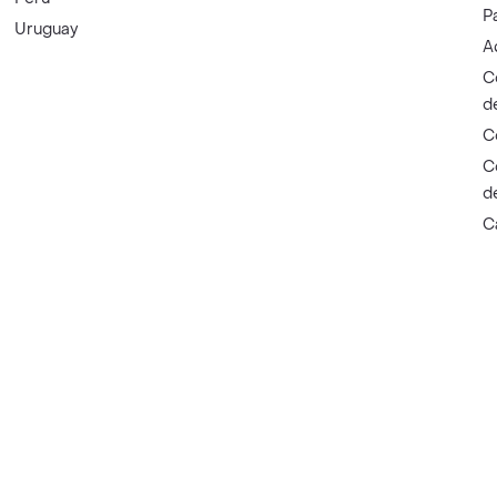
P
Uruguay
A
C
d
C
C
d
C