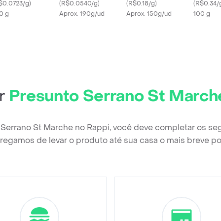
$0.0723/g
)
(
R$0.0540/g
)
(
R$0.18/g
)
(
R$0.34/
0 g
Aprox. 190g/ud
Aprox. 150g/ud
100 g
r
Presunto Serrano St March
 Serrano St Marche no Rappi, você deve completar os se
regamos de levar o produto até sua casa o mais breve po