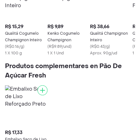
R$ 15,29
R$ 9,89
R$ 38,66
R$ 
Qualitá Cogumelo
Kenko Cogumelo
Qualitá Champignon
Qua
Champignon Inteiro
Champignon
Inteiro
Cha
(
R$0.16/g
)
(
R$9.89/und
)
(
R$0.43/g
)
(
R$0
1 X 100 g
1 X 1 Und
Aprox. 90g/ud
1 X
Produtos complementares en Pão De
Açúcar Fresh
R$ 17,33
Embalixo Saco de Lixo