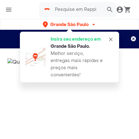
Grande São Paulo
Cadastre-se
Novo no Rappi?
e aproveite...
Insira seu endereço em
Entregas grátis por 15 dias!
Aplicam T&C
Grande São Paulo
.
Melhor serviço,
entregas mais rápidas e
preços mais
convenientes!