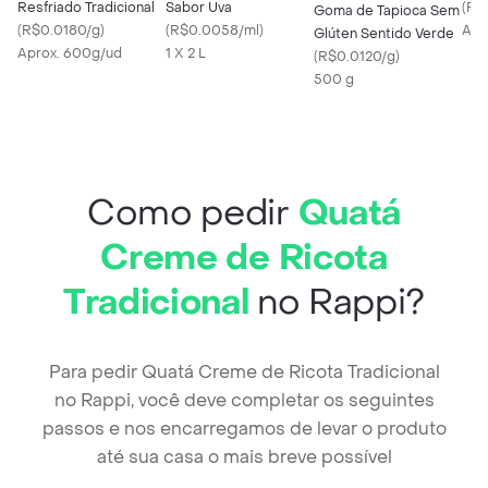
Resfriado Tradicional
Sabor Uva
(
R$
Goma de Tapioca Sem
(
R$0.0180/g
)
(
R$0.0058/ml
)
Apr
Glúten Sentido Verde
Aprox. 600g/ud
1 X 2 L
(
R$0.0120/g
)
500 g
Como pedir
Quatá
Creme de Ricota
Tradicional
no Rappi?
Para pedir Quatá Creme de Ricota Tradicional
no Rappi, você deve completar os seguintes
passos e nos encarregamos de levar o produto
até sua casa o mais breve possível