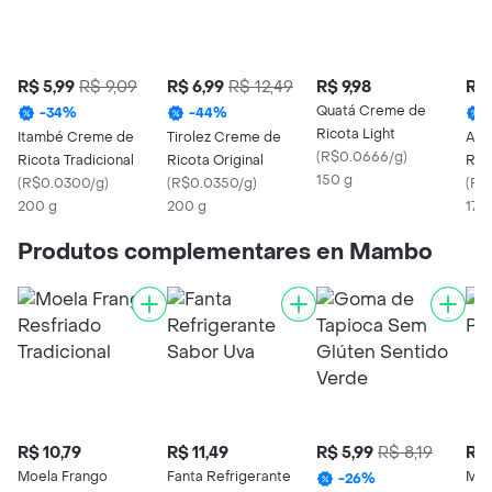
R$ 5,99
R$ 9,09
R$ 6,99
R$ 12,49
R$ 9,98
R$ 
Quatá Creme de
-
34
%
-
44
%
Ricota Light
Itambé Creme de
Tirolez Creme de
Ati
(
R$0.0666/g
)
Ricota Tradicional
Ricota Original
Ric
150 g
(
R$0.0300/g
)
(
R$0.0350/g
)
(
R$
200 g
200 g
170
Produtos complementares en Mambo
R$ 10,79
R$ 11,49
R$ 5,99
R$ 8,19
R$ 
Moela Frango
Fanta Refrigerante
Mex
-
26
%