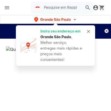
Grande São Paulo
Cadastre-se
Novo no Rappi?
e aproveite...
Insira seu endereço em
Entregas grátis por 15 dias!
Aplicam T&C
Grande São Paulo
.
Melhor serviço,
entregas mais rápidas e
preços mais
convenientes!