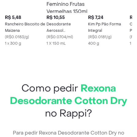
R$ 5,48
R$ 10,55
R$ 7,24
R$ 
Rancheiro Biscoito de
Desodorante
Kim Pp Pão Forma
Can
Maizena
Aerossol
Integral
Pré-
(
R$0.0183/g
)
Antitranspirante
(
R$0.0704/ml
)
(
R$0.0181/g
)
(
R$
1 x 300 g
Monange Feminino
1 X 150 mL
400 g
1 x 
Frutas Vermelhas
150ml
Como pedir
Rexona
Desodorante Cotton Dry
no Rappi?
Para pedir Rexona Desodorante Cotton Dry no