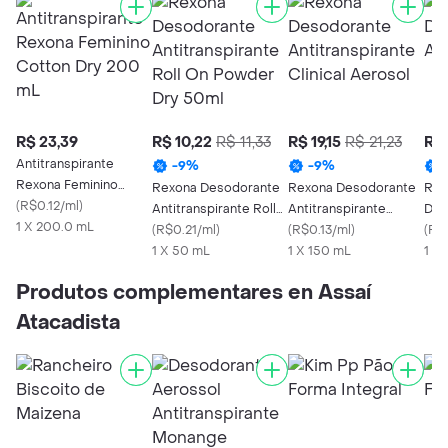
R$ 23,39
R$ 10,22
R$ 11,33
R$ 19,15
R$ 21,23
R$ 
Antitranspirante
-
9
%
-
9
%
Rexona Feminino
Rexona Desodorante
Rexona Desodorante
Rex
Cotton Dry 200 mL
(
R$0.12/ml
)
Antitranspirante Roll
Antitranspirante
Des
1 X 200.0 mL
On Powder Dry 50ml
(
R$0.21/ml
)
Clinical Aerosol
(
R$0.13/ml
)
Spo
(
R$0
1 X 50 mL
1 X 150 mL
1 X
Produtos complementares en Assaí
Atacadista