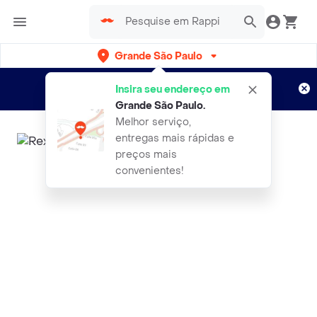
Grande São Paulo
Cadastre-se
Novo no Rappi?
e aproveite...
Insira seu endereço em
Entregas grátis por 15 dias!
Aplicam T&C
Grande São Paulo
.
Melhor serviço,
entregas mais rápidas e
preços mais
convenientes!