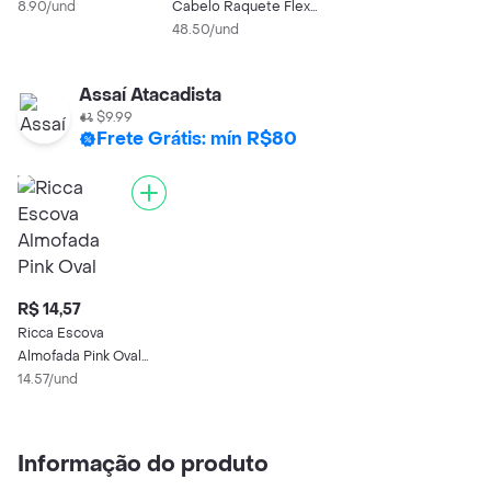
8.90/und
Cabelo Raquete Flex
Desembaraçadora
48.50/und
Vermelha
Assaí Atacadista
$9.99
Frete Grátis: mín R$80
R$ 14,57
Ricca Escova
Almofada Pink Oval
2427
14.57/und
Informação do produto