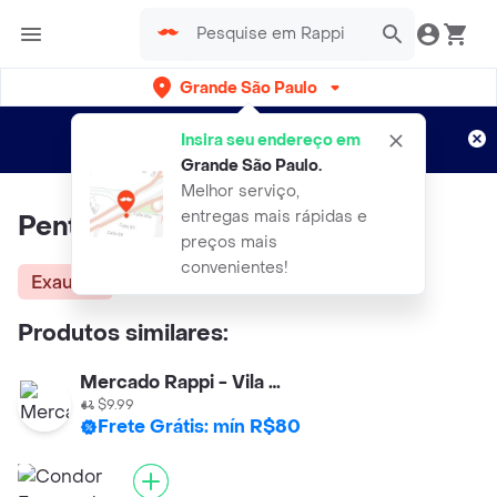
Grande São Paulo
Cadastre-se
Novo no Rappi?
e aproveite...
Insira seu endereço em
Entregas grátis por 15 dias!
Aplicam T&C
Grande São Paulo
.
Melhor serviço,
entregas mais rápidas e
Pente Ricca Para Fitagem
preços mais
convenientes!
Exausta
Produtos similares:
Mercado Rappi - Vila Olimpia
$9.99
Frete Grátis: mín R$80