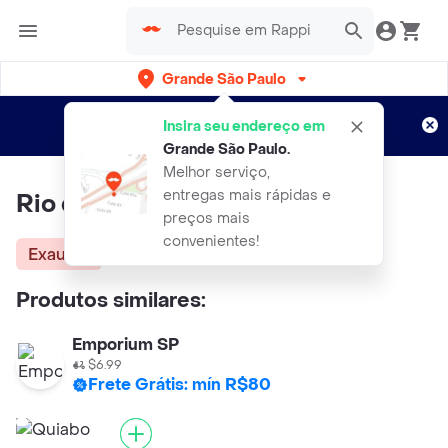
Grande São Paulo
Cadastre-se
Novo no Rappi?
e aproveite...
Insira seu endereço em
Entregas grátis por 15 dias!
Aplicam T&C
Grande São Paulo
.
Melhor serviço,
entregas mais rápidas e
Rio de Una Quiabo Orgânico
preços mais
convenientes!
Exausta
Produtos similares:
Emporium SP
$6.99
Frete Grátis: mín R$80