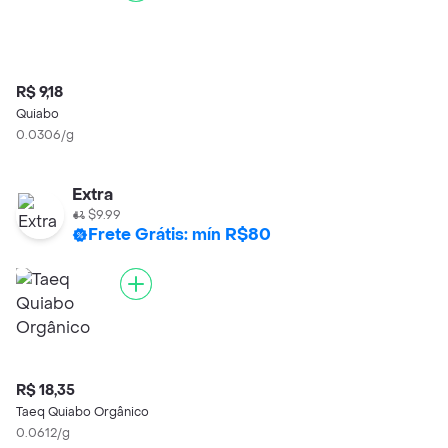
R$ 9,18
Quiabo
0.0306/g
Extra
$9.99
Frete Grátis: mín R$80
R$ 18,35
Taeq Quiabo Orgânico
0.0612/g