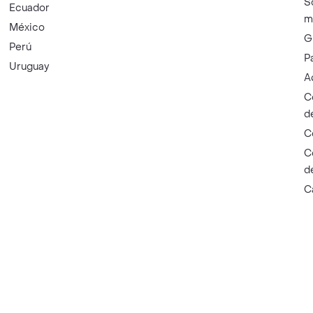
S
Ecuador
m
México
G
Perú
P
Uruguay
A
C
d
C
C
d
C