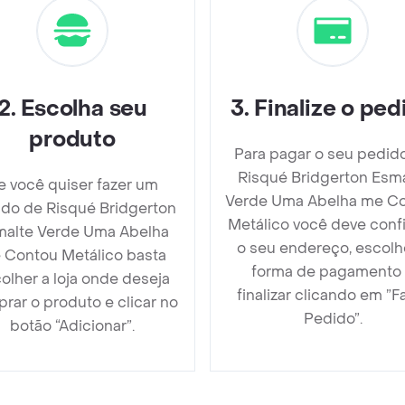
2
.
Escolha seu
3
.
Finalize o ped
produto
Para pagar o seu pedid
Risqué Bridgerton Esm
e você quiser fazer um
Verde Uma Abelha me C
do de Risqué Bridgerton
Metálico você deve conf
malte Verde Uma Abelha
o seu endereço, escolh
 Contou Metálico basta
forma de pagamento
olher a loja onde deseja
finalizar clicando em ”F
rar o produto e clicar no
Pedido”.
botão “Adicionar”.