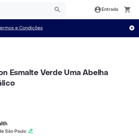
Entrada
Termos e Condições
ton Esmalte Verde Uma Abelha
lico
lth
e São Paulo