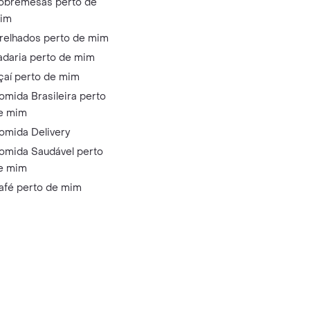
obremesas perto de
im
relhados perto de mim
adaria perto de mim
çaí perto de mim
omida Brasileira perto
e mim
omida Delivery
omida Saudável perto
e mim
afé perto de mim