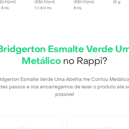
$0.90/ml
)
Technology
(
R$0.90/ml
)
Amanhã Talvez 8ml
(
R$0.90/ml
)
25 g
X 8 mL
1 X 8.0 mL
8 mL
Bridgerton Esmalte Verde U
Metálico
no Rappi?
ridgerton Esmalte Verde Uma Abelha me Contou Metálico
tes passos e nos encarregamos de levar o produto até s
possível