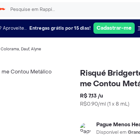
Cadastrar-me
?
Aproveite...
Entregas grátis por 15 dias!
,
Colorama
,
Dauf
,
Alyne
Risqué Bridger
me Contou Metá
R$ 7,13
/
u
R$0.90/ml
(
1 x 8 mL
)
Pague Menos Hea
Disponível em
Grand