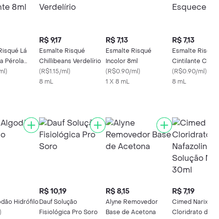
R$ 9,17
R$ 7,13
R$ 7,13
Risqué Lá
Esmalte Risqué
Esmalte Risqué
Esmalte Risqué
a Pérola
Chillibeans Verdelírio
Incolor 8ml
Cintilante Chic
e 8ml
ml
)
(
R$1.15/ml
)
(
R$0.90/ml
)
Esquece 8ml
(
R$0.90/ml
)
8 mL
1 X 8 mL
8 mL
R$ 10,19
R$ 8,15
R$ 7,19
dão Hidrófilo
Dauf Solução
Alyne Removedor
Cimed Narix
)
Fisiológica Pro Soro
Base de Acetona
Cloridrato de