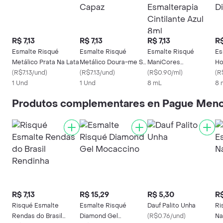
R$ 7,13
R$ 7,13
R$ 7,13
R$
Esmalte Risqué
Esmalte Risqué
Esmalte Risqué
Es
Metálico Prata Na Lata
Metálico Doura-me Se
ManiCores
Ho
(
R$7.13/und
)
For Capaz
(
R$7.13/und
)
Esmalterapia
(
R$0.90/ml
)
Me
(
R
1 Und
1 Und
Cintilante Azul 8ml
8 mL
8 
Produtos complementares en Pague Meno
R$ 7,13
R$ 15,29
R$ 5,30
R$
Risqué Esmalte
Esmalte Risqué
Dauf Palito Unha
Ri
Rendas do Brasil
Diamond Gel
(
R$0.76/und
)
Na