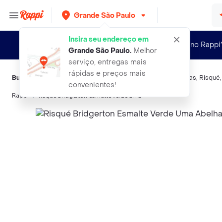
Grande São Paulo
Insira seu endereço em
Novo no Rappi
Grande São Paulo
.
Melhor
serviço, entregas mais
rápidas e preços mais
Buscas relacionadas:
Esmalte, Bases E Tratamentos De Unhas
,
Risqué
convenientes!
Rappi
risque bridgerton esmalte verde uma