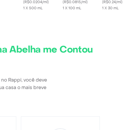
(
R$0.0204/ml
)
(
R$0.0815/ml
)
Nafazolina 0.5
(
R$0.24/ml
)
1 X 500 mL
1 X 100 mL
Solução Nasal 
1 X 30 mL
ma Abelha me Contou
 no Rappi, você deve
ua casa o mais breve