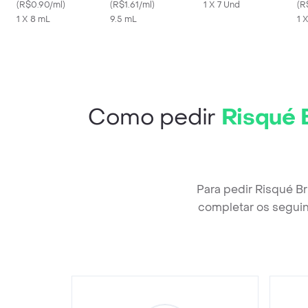
Rendinha
(
R$0.90/ml
)
Mocaccino
(
R$1.61/ml
)
1 X 7 Und
(
R
1 X 8 mL
9.5 mL
1 
Como pedir
Risqué 
Para pedir Risqué B
completar os seguin