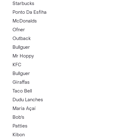
Starbucks
Ponto Da Esfiha
McDonalds
Ofner
Outback
Bullguer
Mr Hoppy
KFC
Bullguer
Giraffas
Taco Bell
Dudu Lanches
Maria Açaí
Bob's
Patties
Kibon