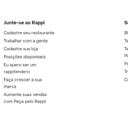
Junte-se ao Rappi
S
Cadastre seu restaurante
B
Trabalhar com a gente
T
Cadastre sua loja
T
P
Posições disponíveis
P
Eu quero ser um
rappitendero
T
Faça crescer a sua
C
marca
Aumente suas vendas
com Peça pelo Rappi