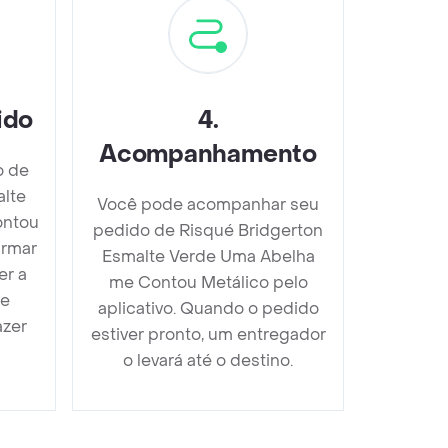
ido
4
.
Acompanhamento
o de
alte
Você pode acompanhar seu
ontou
pedido de Risqué Bridgerton
irmar
Esmalte Verde Uma Abelha
er a
me Contou Metálico pelo
 e
aplicativo. Quando o pedido
azer
estiver pronto, um entregador
o levará até o destino.