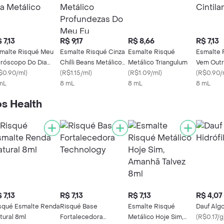
 7,13
R$ 9,17
R$ 8,66
R$ 7,13
malte Risqué Meu
Esmalte Risqué Cinza
Esmalte Risqué
Esmalte 
róscopo Do Dia
Chilli Beans Metálico
Metálico Triangulum
Vem Outr
tálico
$0.90/ml
)
Profundezas Do Meu
(
R$1.15/ml
)
(
R$1.09/ml
)
Cintilant
(
R$0.90/
mL
Eu
8 mL
8 mL
8 mL
s Health
 7,13
R$ 7,13
R$ 7,13
R$ 4,07
squé Esmalte Renda
Risqué Base
Esmalte Risqué
Dauf Algo
tural 8ml
Fortalecedora
Metálico Hoje Sim,
(
R$0.17/g