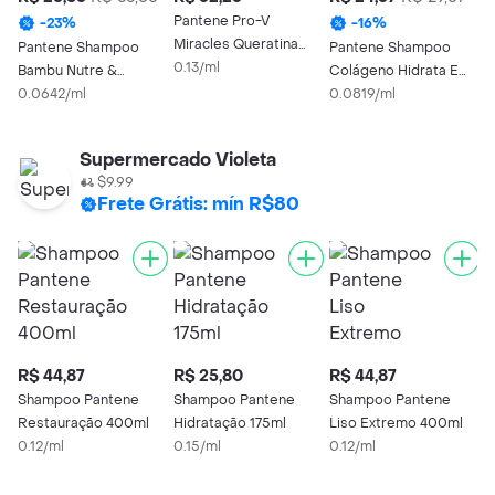
Pantene Pro-V
-
23
%
-
16
%
Miracles Queratina
Pantene Shampoo
Pantene Shampoo
P
Condicionador 250ml
0.13/ml
Bambu Nutre &
Colágeno Hidrata E
C
Cresce
0.0642/ml
Resgata 300ml
0.0819/ml
R
0
Supermercado Violeta
$9.99
Frete Grátis: mín R$80
R$ 44,87
R$ 25,80
R$ 44,87
R
Shampoo Pantene
Shampoo Pantene
Shampoo Pantene
P
Restauração 400ml
Hidratação 175ml
Liso Extremo 400ml
C
0.12/ml
0.15/ml
0.12/ml
R
0