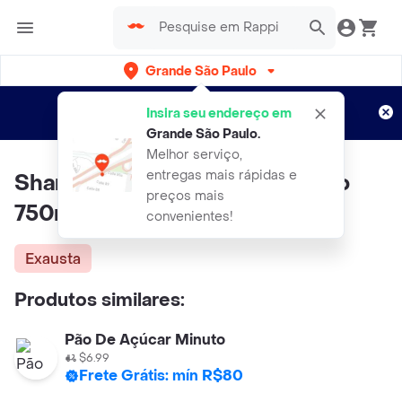
Grande São Paulo
Cadastre-se
Novo no Rappi?
e aproveite...
Insira seu endereço em
Entregas grátis por 15 dias!
Aplicam T&C
Grande São Paulo
.
Melhor serviço,
entregas mais rápidas e
Shampoo Pantene Restauração
preços mais
750ml
convenientes!
Exausta
Produtos similares:
Pão De Açúcar Minuto
$6.99
Frete Grátis: mín R$80