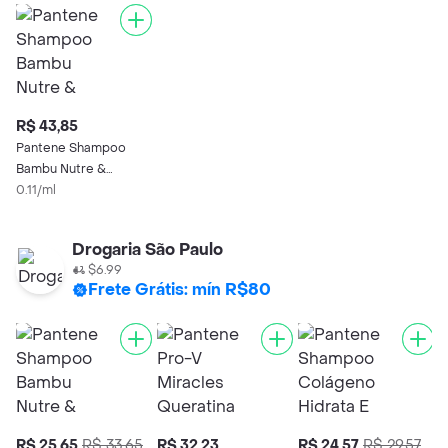
R$ 43,85
Pantene Shampoo
Bambu Nutre &
Cresce
0.11/ml
Drogaria São Paulo
$6.99
Frete Grátis: mín R$80
R$ 25,65
R$ 33,65
R$ 32,23
R$ 24,57
R$ 29,57
R