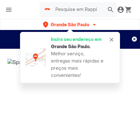
Grande São Paulo
Cadastre-se
Novo no Rappi?
e aproveite...
Insira seu endereço em
Entregas grátis por 15 dias!
Aplicam T&C
Grande São Paulo
.
Melhor serviço,
entregas mais rápidas e
preços mais
convenientes!