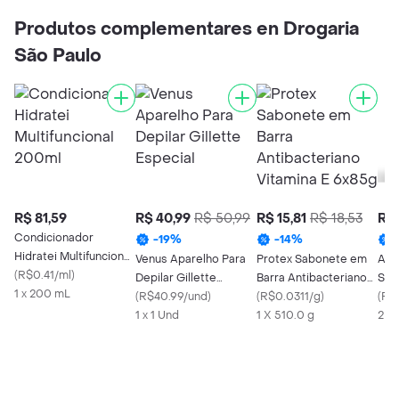
Produtos complementares en Drogaria
São Paulo
R$ 81,59
R$ 40,99
R$ 50,99
R$ 15,81
R$ 18,53
R$ 
Condicionador
-
19
%
-
14
%
Hidratei Multifuncional
Venus Aparelho Para
Protex Sabonete em
Ach
200ml
(
R$0.41/ml
)
Depilar Gillette
Barra Antibacteriano
Sus
1 x 200 mL
Especial
(
R$40.99/und
)
Vitamina E 6x85g
(
R$0.0311/g
)
Fra
(
R$1
1 x 1 Und
1 X 510.0 g
2 U