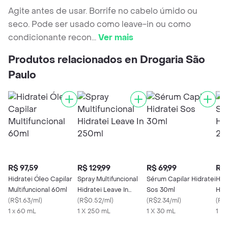
Agite antes de usar. Borrife no cabelo úmido ou
seco. Pode ser usado como leave-in ou como
condicionante recon
...
Ver mais
Produtos relacionados en Drogaria São
Paulo
R$ 97,59
R$ 129,99
R$ 69,99
R$ 
Hidratei Óleo Capilar
Spray Multifuncional
Sérum Capilar Hidratei
Hid
Multifuncional 60ml
Hidratei Leave In
Sos 30ml
Hid
(
R$1.63/ml
)
250ml
(
R$0.52/ml
)
(
R$2.34/ml
)
(
R$0
1 x 60 mL
1 X 250 mL
1 X 30 mL
1 X