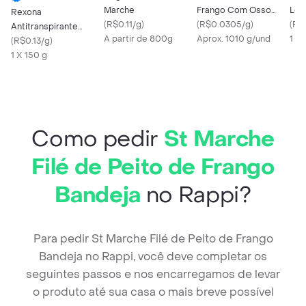
Marche
Frango Com Osso
Lei
Rexona
(
R$0.11/g
)
Sem Pele
(
R$0.0305/g
)
Ore
(
R$
Antitranspirante
A partir de 800g
Aprox. 1010 g/und
1 X 
Masculino Active Dry
(
R$0.13/g
)
72 Horas Aerosol
1 X 150 g
150ml
Como pedir
St Marche
Filé de Peito de Frango
Bandeja
no Rappi?
Para pedir St Marche Filé de Peito de Frango
Bandeja no Rappi, você deve completar os
seguintes passos e nos encarregamos de levar
o produto até sua casa o mais breve possível