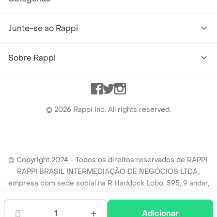
Junte-se ao Rappi
Sobre Rappi
Facebook
Twitter
Instagram
©
2026
Rappi Inc. All rights reserved.
© Copyright 2024 - Todos os direitos reservados de RAPPI.
RAPPI BRASIL INTERMEDIAÇÃO DE NEGÓCIOS LTDA.,
empresa com sede social na R Haddock Lobo, 595, 9 andar,
conj. 91, Lado A, Cerqueira Cesar, São Paulo/SP CEP. 01414-
905, CNPJ/MF n° 26.900.161/0001-25.
1
Adicionar