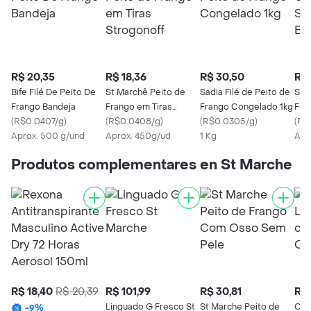
R$ 20,35
R$ 18,36
R$ 30,50
R$ 
Bife Filé De Peito De
St Marchê Peito de
Sadia Filé de Peito de
St 
Frango Bandeja
Frango em Tiras
Frango Congelado 1kg
Fra
(
R$0.0407/g
)
Strogonoff
(
R$0.0408/g
)
(
R$0.0305/g
)
Ban
(
R$
Aprox. 500 g/und
Aprox. 450g/ud
1 Kg
Apr
Produtos complementares en St Marche
R$ 18,40
R$ 20,39
R$ 101,99
R$ 30,81
R$ 
Linguado G Fresco St
St Marche Peito de
Cho
-
9
%