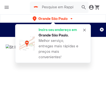
Grande São Paulo
Cadastre-se
Novo no Rappi?
e aproveite...
Insira seu endereço em
Entregas grátis por 15 dias!
Aplicam T&C
Grande São Paulo
.
Melhor serviço,
entregas mais rápidas e
preços mais
convenientes!