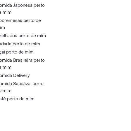
omida Japonesa perto
e mim
obremesas perto de
im
relhados perto de mim
adaria perto de mim
çaí perto de mim
omida Brasileira perto
e mim
omida Delivery
omida Saudável perto
e mim
afé perto de mim