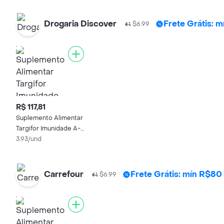
Drogaria Discover
Frete Grátis: 
$6.99
R$ 117,81
Suplemento Alimentar
Targifor Imunidade A-
Z 30 Cápsulas
3.93/und
Carrefour
Frete Grátis: mín R$80
$6.99