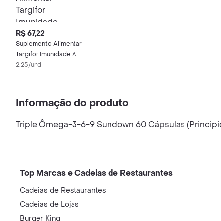
R$ 67,22
Suplemento Alimentar
Targifor Imunidade A-
Z 30 Cápsulas
2.25/und
Informação do produto
Triple Ômega-3-6-9 Sundown 60 Cápsulas (Principio
Top Marcas e Cadeias de Restaurantes
Cadeias de Restaurantes
Cadeias de Lojas
Burger King