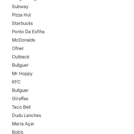
Subway
Pizza Hut
Starbucks
Ponto Da Esfiha
McDonalds
Ofner
Outback
Bullguer
Mr Hoppy
KFC
Bullguer
Giraffas
Taco Bell
Dudu Lanches
Maria Açaí
Bob's