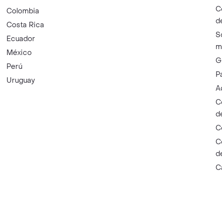
C
Colombia
d
Costa Rica
S
Ecuador
m
México
G
Perú
P
Uruguay
A
C
d
C
C
d
C