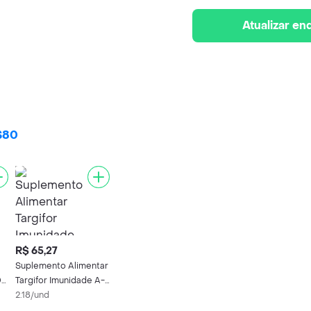
Atualizar e
R$80
R$ 65,27
Suplemento Alimentar
00
Targifor Imunidade A-
Z 30 Cápsulas
2.18/und