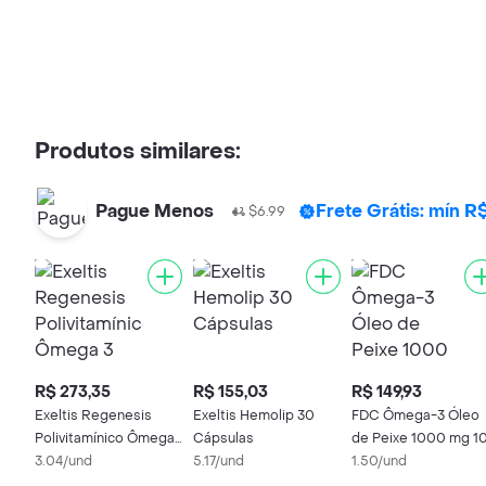
Produtos similares:
Pague Menos
Frete Grátis: mín 
$6.99
R$ 273,35
R$ 155,03
R$ 149,93
Exeltis Regenesis
Exeltis Hemolip 30
FDC Ômega-3 Óleo
Polivitamínico Ômega
Cápsulas
de Peixe 1000 mg 1
3 DHA Gestantes 90
3.04/und
5.17/und
Cápsulas
1.50/und
Cápsulas