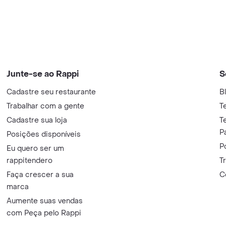
Junte-se ao Rappi
S
Cadastre seu restaurante
B
Trabalhar com a gente
T
Cadastre sua loja
T
P
Posições disponíveis
P
Eu quero ser um
rappitendero
T
Faça crescer a sua
C
marca
Aumente suas vendas
com Peça pelo Rappi