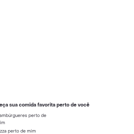
eça sua comida favorita perto de você
ambúrgueres perto de
im
izza perto de mim