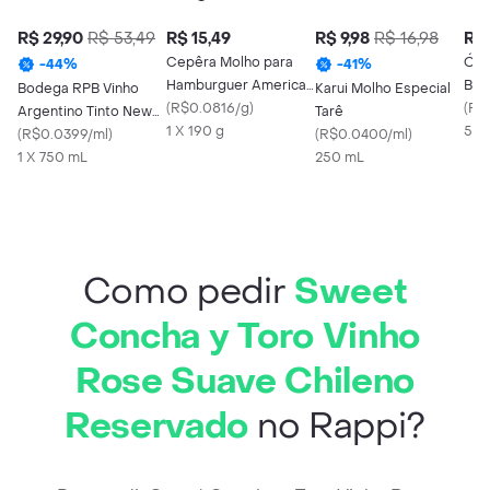
R$ 29,90
R$ 53,49
R$ 15,49
R$ 9,98
R$ 16,98
R$ 
Cepêra Molho para
Óle
-
44
%
-
41
%
Hamburguer American
Bol
Bodega RPB Vinho
Karui Molho Especial
Burguer
(
R$0.0816/g
)
(
R$
Argentino Tinto New
Tarê
1 X 190 g
500
Road
(
R$0.0399/ml
)
(
R$0.0400/ml
)
1 X 750 mL
250 mL
Como pedir
Sweet
Concha y Toro Vinho
Rose Suave Chileno
Reservado
no Rappi?