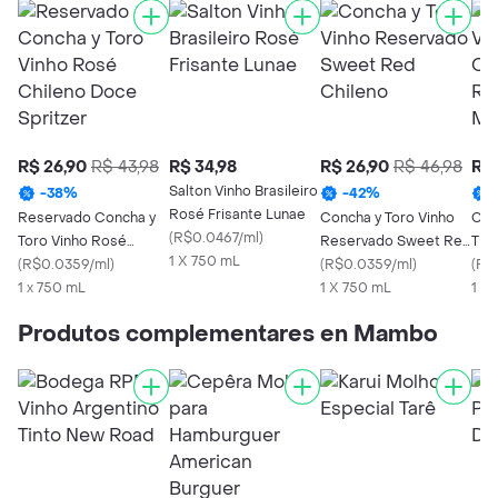
R$ 26,90
R$ 43,98
R$ 34,98
R$ 26,90
R$ 46,98
R$ 
Salton Vinho Brasileiro
-
38
%
-
42
%
Rosé Frisante Lunae
Reservado Concha y
Concha y Toro Vinho
Con
(
R$0.0467/ml
)
Toro Vinho Rosé
Reservado Sweet Red
Tin
1 X 750 mL
Chileno Doce Spritzer
(
R$0.0359/ml
)
Chileno
(
R$0.0359/ml
)
Res
(
R$
1 x 750 mL
1 X 750 mL
1 X
Produtos complementares en Mambo