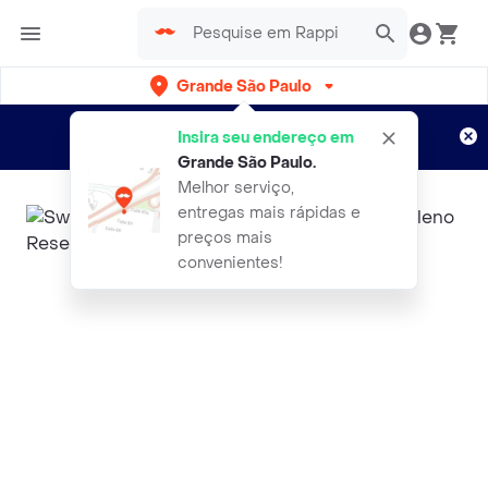
Grande São Paulo
Cadastre-se
Novo no Rappi?
e aproveite...
Insira seu endereço em
Entregas grátis por 15 dias!
Aplicam T&C
Grande São Paulo
.
Melhor serviço,
entregas mais rápidas e
preços mais
convenientes!