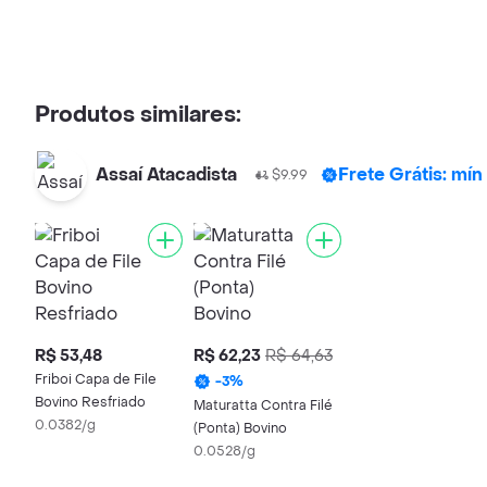
Produtos similares:
Assaí Atacadista
Frete Grátis: mí
$9.99
R$ 53,48
R$ 62,23
R$ 64,63
Friboi Capa de File
-
3
%
Bovino Resfriado
Maturatta Contra Filé
0.0382/g
(Ponta) Bovino
0.0528/g