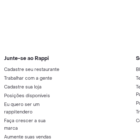
Junte-se ao Rappi
S
Cadastre seu restaurante
B
Trabalhar com a gente
T
Cadastre sua loja
T
P
Posições disponíveis
P
Eu quero ser um
rappitendero
T
Faça crescer a sua
C
marca
Aumente suas vendas