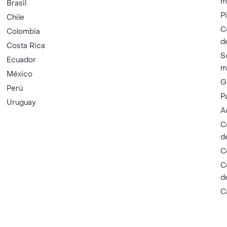
m
Brasil
P
Chile
C
Colombia
d
Costa Rica
S
Ecuador
m
México
G
Perú
P
Uruguay
A
C
d
C
C
d
C