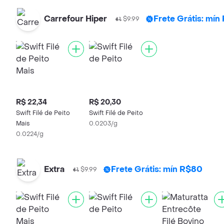
Carrefour Hiper
Frete Grátis: mí
$9.99
R$ 22,34
R$ 20,30
Swift Filé de Peito
Swift Filé de Peito
Mais
0.0203/g
0.0224/g
Extra
Frete Grátis: mín R$80
$9.99