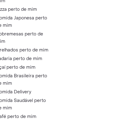
im
izza perto de mim
omida Japonesa perto
e mim
obremesas perto de
im
relhados perto de mim
adaria perto de mim
çaí perto de mim
omida Brasileira perto
e mim
omida Delivery
omida Saudável perto
e mim
afé perto de mim