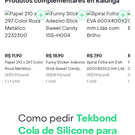
Produtos complementares en Kalunga
R$ 11,90
R$ 18,90
R$ 7,90
R$ 
Papel 210 x 297 Color
Funny Sticker Adesivo
Spiral Folha em EVA
The
Rosa Metálico
Stick Sweet Candy
600X400X2 mm Lilás
Chu
2232300
(
R$11.90/und
)
15S-H004
(
R$18.90/und
)
com Brilho
(
R$7.90/und
)
25 
(
R$
1 x 1 Und
1 Und
1 Und
1 x
Como pedir
Tekbond
Cola de Silicone para