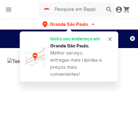
Grande São Paulo
Cadastre-se
Novo no Rappi?
e aproveite...
Insira seu endereço em
Entregas grátis por 15 dias!
Aplicam T&C
Grande São Paulo
.
Melhor serviço,
entregas mais rápidas e
preços mais
convenientes!