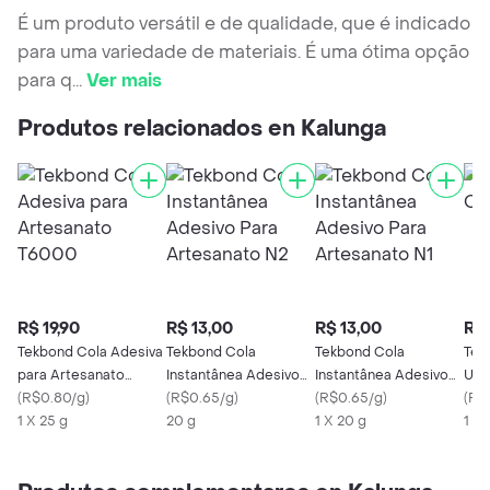
É um produto versátil e de qualidade, que é indicado
para uma variedade de materiais. É uma ótima opção
para q
...
Ver mais
Produtos relacionados en Kalunga
R$ 19,90
R$ 13,00
R$ 13,00
R$ 
Tekbond Cola Adesiva
Tekbond Cola
Tekbond Cola
Tek
para Artesanato
Instantânea Adesivo
Instantânea Adesivo
Uni
T6000
(
R$0.80/g
)
Para Artesanato N2
(
R$0.65/g
)
Para Artesanato N1
(
R$0.65/g
)
(
R$
1 X 25 g
20 g
1 X 20 g
1 X 