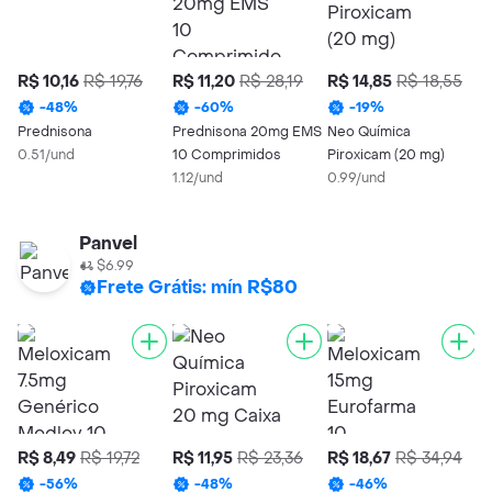
R$ 10,16
R$ 19,76
R$ 11,20
R$ 28,19
R$ 14,85
R$ 18,55
R
-
48
%
-
60
%
-
19
%
Prednisona
Prednisona 20mg EMS
Neo Química
U
0.51/und
10 Comprimidos
Piroxicam (20 mg)
T
1.12/und
0.99/und
1
Panvel
$6.99
Frete Grátis: mín R$80
R$ 8,49
R$ 19,72
R$ 11,95
R$ 23,36
R$ 18,67
R$ 34,94
-
56
%
-
48
%
-
46
%