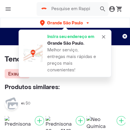
Grande São Paulo
Cadastre-se
Novo no Rappi?
e aproveite...
Insira seu endereço em
Entregas grátis por 15 dias!
Aplicam T&C
Grande São Paulo
.
Melhor serviço,
entregas mais rápidas e
Tenoxicam (20Mg)
preços mais
convenientes!
Exausta
Produtos similares:
$0