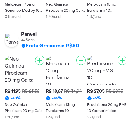
Meloxicam 7.5mg
Neo Química
Meloxicam 15mg
Genérico Medley 10
Piroxicam 20 mg Caixa
Eurofarma 10
Comprimidos
0.85/und
10 Cápsulas
1.20/und
Comprimidos
1.87/und
Panvel
$6.99
Frete Grátis: mín R$80
R$ 11,95
R$ 23,36
R$ 18,67
R$ 34,94
R$ 27,05
R$ 28,75
-
48
%
-
46
%
-
5
%
Neo Química
Meloxicam 15mg
Prednisona 20mg EMS
Piroxicam 20 mg Caixa
Eurofarma 10
10 Comprimidos
10 Cápsulas
1.20/und
Comprimidos
1.87/und
2.71/und