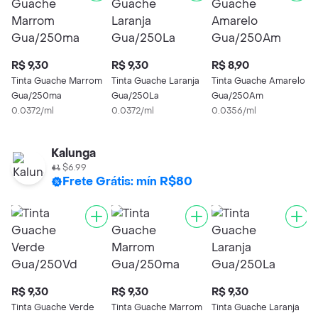
R$ 9,30
R$ 9,30
R$ 8,90
R
Tinta Guache Marrom
Tinta Guache Laranja
Tinta Guache Amarelo
T
Gua/250ma
Gua/250La
Gua/250Am
G
0.0372/ml
0.0372/ml
0.0356/ml
0
Kalunga
$6.99
Frete Grátis: mín R$80
R$ 9,30
R$ 9,30
R$ 9,30
R
Tinta Guache Verde
Tinta Guache Marrom
Tinta Guache Laranja
T