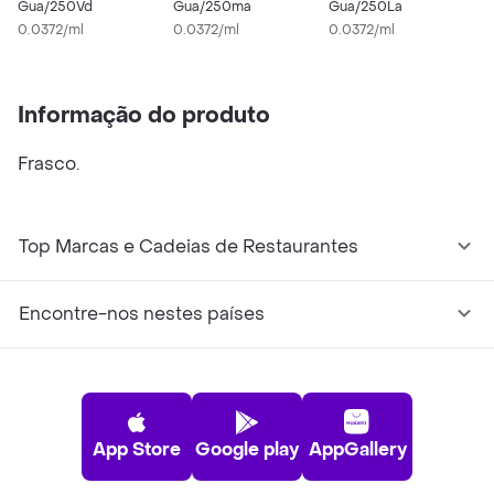
Gua/250Vd
Gua/250ma
Gua/250La
C
0.0372/ml
0.0372/ml
0.0372/ml
0
Informação do produto
Frasco.
Top Marcas e Cadeias de Restaurantes
Encontre-nos nestes países
App Store
Google play
AppGallery