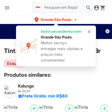
Grande São Paulo
Cadastre-se
Novo no Rappi?
e aproveite...
Insira seu endereço em
Entregas grátis por 15 dias!
Aplicam T&C
Grande São Paulo
.
Melhor serviço,
entregas mais rápidas e
Tinta Guache Branco Gua/250Br
preços mais
convenientes!
Exausta
Produtos similares:
Kalunga
$6.99
Frete Grátis: mín R$80