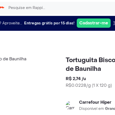
Cadastrar-me
?
Aproveite...
Entregas grátis por 15 dias!
Tortuguita Bisc
de Baunilha
R$ 2,74
/
u
R$0.0228/g
(
1 X 120 g
)
Carrefour Hiper
Disponível em
Grand