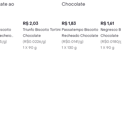
R$ 2,03
R$ 1,83
R$ 1,61
iscoito
Triunfo Biscoito Tortini
Passatempo Biscoito
Negresco Bisco
echeio
Chocolate
Recheado Chocolate
Chocolate
e ao Leite
5/g
)
(
R$0.0226/g
)
(
R$0.0141/g
)
(
R$0.0180/g
)
1 X 90 g
1 X 130 g
1 X 90 g