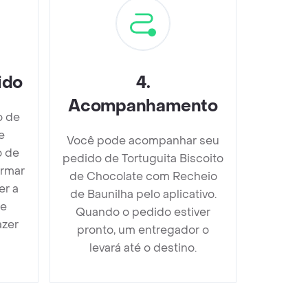
ido
4
.
Acompanhamento
o de
e
Você pode acompanhar seu
o de
pedido de Tortuguita Biscoito
irmar
de Chocolate com Recheio
er a
de Baunilha pelo aplicativo.
 e
Quando o pedido estiver
azer
pronto, um entregador o
levará até o destino.