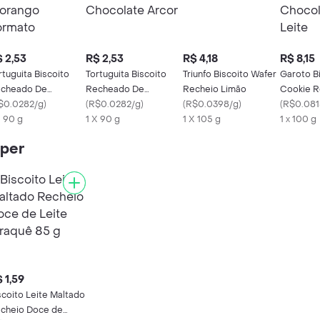
 2,53
R$ 2,53
R$ 4,18
R$ 8,15
rtuguita Biscoito
Tortuguita Biscoito
Triunfo Biscoito Wafer
Garoto B
cheado De
Recheado De
Recheio Limão
Cookie R
rango Formato
$0.0282/g
)
Chocolate Arcor
(
R$0.0282/g
)
(
R$0.0398/g
)
Chocolat
(
R$0.081
X 90 g
1 X 90 g
1 X 105 g
1 x 100 g
iper
 1,59
scoito Leite Maltado
cheio Doce de