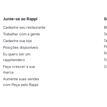
Junte-se ao Rappi
S
Cadastre seu restaurante
B
Trabalhar com a gente
T
Cadastre sua loja
T
P
Posições disponíveis
P
Eu quero ser um
rappitendero
T
Faça crescer a sua
C
marca
Aumente suas vendas
com Peça pelo Rappi