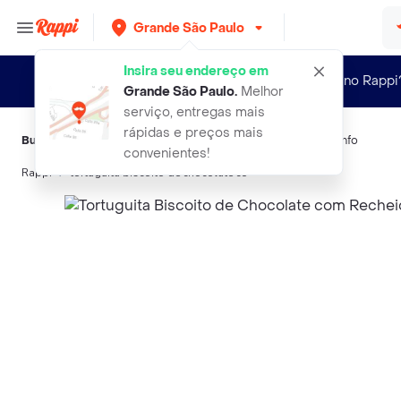
Grande São Paulo
Insira seu endereço em
Novo no Rappi
Grande São Paulo
.
Melhor
serviço, entregas mais
rápidas e preços mais
Buscas relacionadas:
Biscoitos
,
Arcor
,
Tortuguita
,
Danix
,
Triunfo
convenientes!
Rappi
tortuguita biscoito de chocolate co