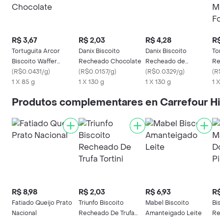
R$ 3,67
R$ 2,03
R$ 4,28
R$
Tortuguita Arcor
Danix Biscoito
Danix Biscoito
To
Biscoito Waffer
Recheado Chocolate
Recheado de
Re
Chocolate
(
R$0.0431/g
)
(
R$0.0157/g
)
Chocolate
(
R$0.0329/g
)
Mo
(
R
1 X 85 g
1 X 130 g
1 X 130 g
1 
Produtos complementares en Carrefour H
R$ 8,98
R$ 2,03
R$ 6,93
R$
Fatiado Queijo Prato
Triunfo Biscoito
Mabel Biscoito
Bi
Nacional
Recheado De Trufa
Amanteigado Leite
Re