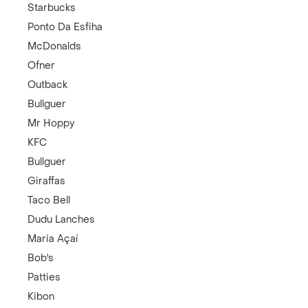
Starbucks
Ponto Da Esfiha
McDonalds
Ofner
Outback
Bullguer
Mr Hoppy
KFC
Bullguer
Giraffas
Taco Bell
Dudu Lanches
Maria Açaí
Bob's
Patties
Kibon