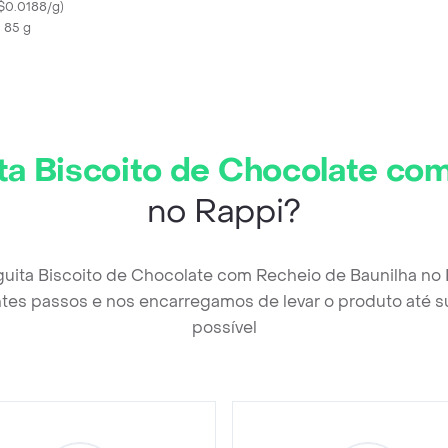
ite Piraquê 85 g
$0.0188/g
)
X 85 g
ta Biscoito de Chocolate co
no Rappi?
guita Biscoito de Chocolate com Recheio de Baunilha no
tes passos e nos encarregamos de levar o produto até s
possível