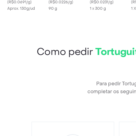
(
R$0.0691/g
)
Tortini
(
R$0.0226/g
)
(
R$0.0231/g
)
Le
(
R
Aprox. 130g/ud
90 g
1 x 300 g
1 
Como pedir
Tortugui
Para pedir Tortu
completar os seguin