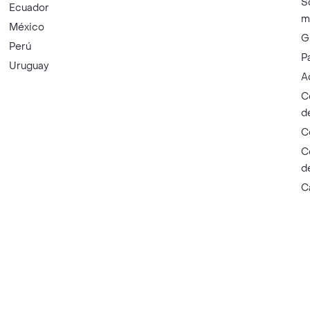
S
Ecuador
m
México
G
Perú
P
Uruguay
A
C
d
C
C
d
C