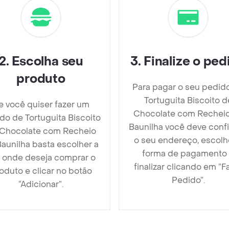
2
.
Escolha seu
3
.
Finalize o ped
produto
Para pagar o seu pedid
Tortuguita Biscoito d
e você quiser fazer um
Chocolate com Rechei
do de Tortuguita Biscoito
Baunilha você deve conf
Chocolate com Recheio
o seu endereço, escolh
aunilha basta escolher a
forma de pagamento
a onde deseja comprar o
finalizar clicando em ”F
oduto e clicar no botão
Pedido”.
“Adicionar”.