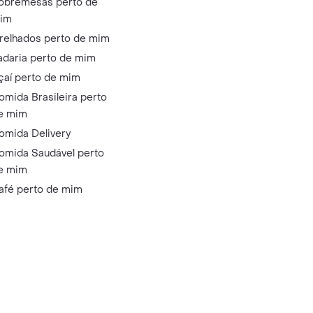
obremesas perto de
im
relhados perto de mim
adaria perto de mim
çaí perto de mim
omida Brasileira perto
e mim
omida Delivery
omida Saudável perto
e mim
afé perto de mim