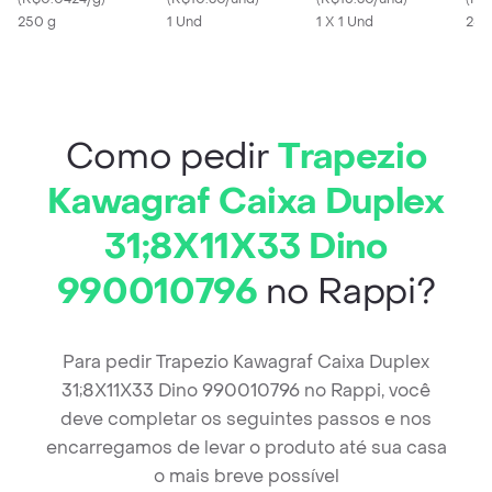
990010797
250 g
7408
1 Und
1 X 1 Und
990
250
Como pedir
Trapezio
Kawagraf Caixa Duplex
31;8X11X33 Dino
990010796
no Rappi?
Para pedir Trapezio Kawagraf Caixa Duplex
31;8X11X33 Dino 990010796 no Rappi, você
deve completar os seguintes passos e nos
encarregamos de levar o produto até sua casa
o mais breve possível