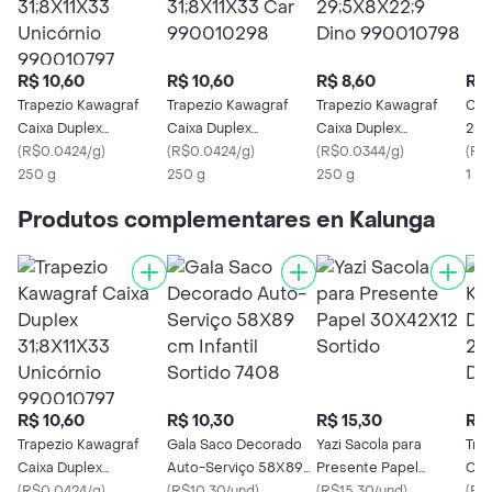
R$ 10,60
R$ 10,60
R$ 8,60
R$ 
Trapezio Kawagraf
Trapezio Kawagraf
Trapezio Kawagraf
Cai
Caixa Duplex
Caixa Duplex
Caixa Duplex
250g
31;8X11X33 Unicórnio
(
R$0.0424/g
)
31;8X11X33 Car
(
R$0.0424/g
)
29;5X8X22;9 Dino
(
R$0.0344/g
)
(
R$
990010797
250 g
990010298
250 g
990010798
250 g
1 U
Produtos complementares en Kalunga
R$ 10,60
R$ 10,30
R$ 15,30
R$ 
Trapezio Kawagraf
Gala Saco Decorado
Yazi Sacola para
Tra
Caixa Duplex
Auto-Serviço 58X89
Presente Papel
Cai
31;8X11X33 Unicórnio
(
R$0.0424/g
)
cm Infantil Sortido
(
R$10.30/und
)
30X42X12 Sortido
(
R$15.30/und
)
29;
(
R$