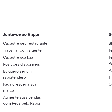
Junte-se ao Rappi
S
Cadastre seu restaurante
B
Trabalhar com a gente
T
Cadastre sua loja
T
P
Posições disponíveis
P
Eu quero ser um
rappitendero
T
Faça crescer a sua
C
marca
Aumente suas vendas
com Peça pelo Rappi