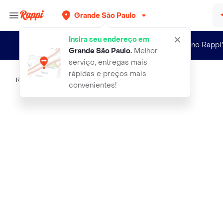
Grande São Paulo
Insira seu endereço em
Novo no Rappi
Grande São Paulo
.
Melhor
serviço, entregas mais
rápidas e preços mais
Rappi
tupi alcool gel acendedor 80o inpm
convenientes!