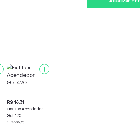
Atualizar e
R$ 16,31
Fiat Lux Acendedor
Gel 420
0.0389/g