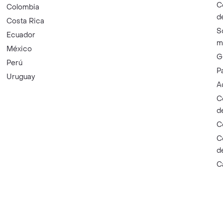
C
Colombia
d
Costa Rica
S
Ecuador
m
México
G
Perú
P
Uruguay
A
C
d
C
C
d
C