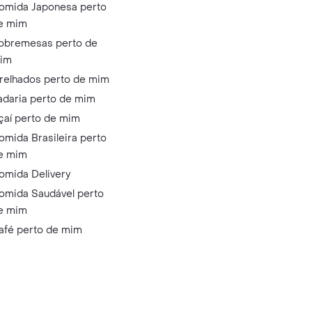
omida Japonesa perto
e mim
obremesas perto de
im
relhados perto de mim
adaria perto de mim
çaí perto de mim
omida Brasileira perto
e mim
omida Delivery
omida Saudável perto
e mim
afé perto de mim