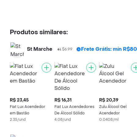
Produtos similares:
St Marche
Frete Grátis: mín R$80
$6.99
R$ 23,45
R$ 16,31
R$ 20,39
Fiat Lux Acendedor
Fiat Lux Acendedores
Zulu Álcool Gel
em Bastão
De Álcool Sólido
Acendedor
2.35/und
4.08/und
0.0408/ml