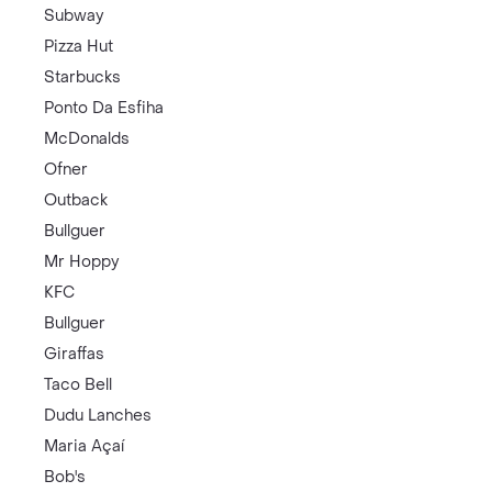
Subway
Pizza Hut
Starbucks
Ponto Da Esfiha
McDonalds
Ofner
Outback
Bullguer
Mr Hoppy
KFC
Bullguer
Giraffas
Taco Bell
Dudu Lanches
Maria Açaí
Bob's