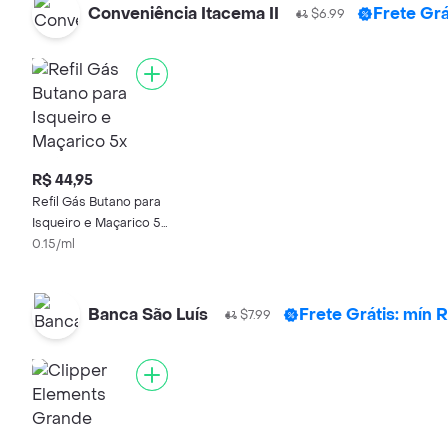
Conveniência Itacema II
Frete Grá
$6.99
R$ 44,95
Refil Gás Butano para
Isqueiro e Maçarico 5x
Refinado Volcano
0.15/ml
Banca São Luís
Frete Grátis: mín
$7.99