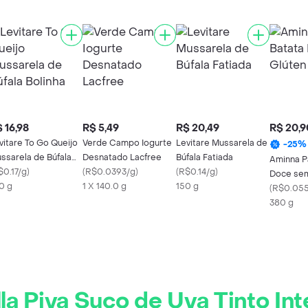
 16,98
R$ 5,49
R$ 20,49
R$ 20,9
vitare To Go Queijo
Verde Campo Iogurte
Levitare Mussarela de
-
25
%
ssarela de Búfala
Desnatado Lacfree
Búfala Fatiada
Aminna P
linha
$0.17/g
)
(
R$0.0393/g
)
(
R$0.14/g
)
Doce sem
0 g
1 X 140.0 g
150 g
(
R$0.05
380 g
lla Piva Suco de Uva Tinto Int