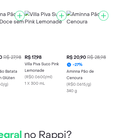
0
R$ 27,98
R$ 17,98
R$ 20,90
R$ 28,98
Villa Piva Suco Pink
-
27
%
Lemonade
ão Batata
Aminna Pão de
(
R$0.0600/ml
)
 Glúten
Cenoura
1 X 300 mL
50/g
)
(
R$0.0615/g
)
340 g
egral
no Rappi?