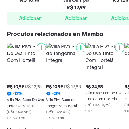
R$ 10,99
Vila Olimpia
R$ 12,
R$ 12,99
Adicionar
Adicionar
Adicion
Produtos relacionados en Mambo
R$ 10,99
R$ 12,98
R$ 10,99
R$ 13,98
R$ 34,98
R$
Villa Piva Suco De Uva
Vi
-
15
%
-
21
%
Tinto Com Hortelã
In
Villa Piva Suco De Uva
Villa Piva Suco de
Integral
(
R$0.0350/ml
)
(
R
Tinto Com Hortelã
Tangerina Integral
1 X 1 L
1 X
(
R$0.0367/ml
)
(
R$0.0367/ml
)
1 X 300 mL
1 X 300 mL