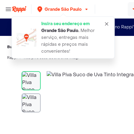
Grande São Paulo
Insira seu endereço em
Novo no Rappi
Grande São Paulo
.
Melhor
serviço, entregas mais
rápidas e preços mais
Buscas relacionadas:
Sucos
,
Villa Piva
,
Mitto
,
Bebah
,
Kodilar
convenientes!
Rappi
villa piva suco de uva tinto integr