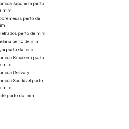
omida Japonesa perto
e mim
obremesas perto de
im
relhados perto de mim
adaria perto de mim
çaí perto de mim
omida Brasileira perto
e mim
omida Delivery
omida Saudável perto
e mim
afé perto de mim