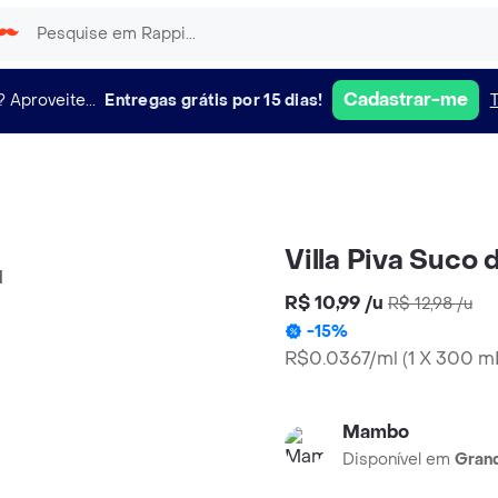
Cadastrar-me
?
Aproveite...
Entregas grátis por 15 dias!
Villa Piva Suco 
R$ 10,99
/
u
R$ 12,98
/
u
-
15
%
R$0.0367/ml
(
1 X 300 m
Mambo
Disponível em
Grand