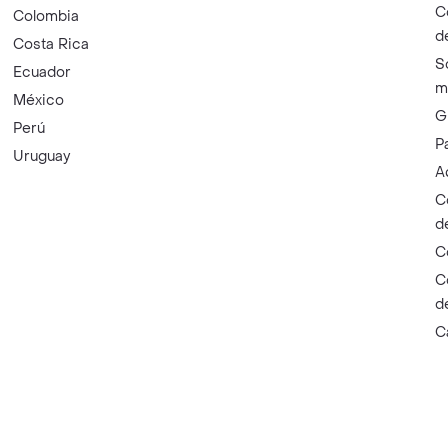
C
Colombia
d
Costa Rica
S
Ecuador
m
México
G
Perú
P
Uruguay
A
C
d
C
C
d
C