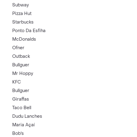
Subway
Pizza Hut
Starbucks
Ponto Da Esfiha
McDonalds
Ofner
Outback
Bullguer
Mr Hoppy
KFC
Bullguer
Giraffas
Taco Bell
Dudu Lanches
Maria Açaí
Bob's