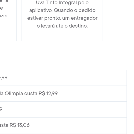
er a
Uva Tinto Integral pelo
 e
aplicativo. Quando o pedido
azer
estiver pronto, um entregador
o levará até o destino.
,99
a Olimpia custa R$ 12,99
9
sta R$ 13,06