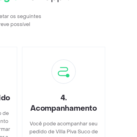
letar os seguintes
reve possível
ido
4
.
Acompanhamento
o de
into
Você pode acompanhar seu
irmar
pedido de Villa Piva Suco de