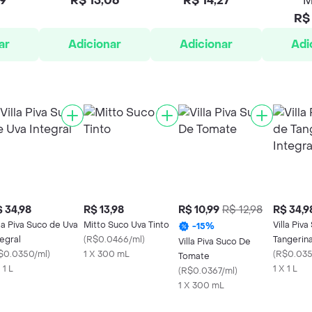
99
R$ 13,06
R$ 14,27
M
R$ 
ar
Adicionar
Adicionar
Adi
 34,98
R$ 13,98
R$ 10,99
R$ 12,98
R$ 34,9
lla Piva Suco de Uva
Mitto Suco Uva Tinto
Villa Piv
-
15
%
tegral
(
R$0.0466/ml
)
Tangerina
Villa Piva Suco De
$0.0350/ml
)
1 X 300 mL
(
R$0.035
Tomate
 1 L
1 X 1 L
(
R$0.0367/ml
)
1 X 300 mL