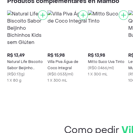
Produtos complementares en Mambo
R$ 13,49
R$ 15,98
R$ 13,98
R$
Natural Life Biscoito
Villa Piva Água de
Mitto Suco Uva Tinto
Le
Sabor Beijinho
Coco Integral
(
R$0.0466/ml
)
Mu
Bichinhos Kids sem
(
R$0.17/g
)
(
R$0.0533/ml
)
1 X 300 mL
Bo
(
R
Glúten
1 X 80 g
1 X 300 mL
10
Como pedir
Vi