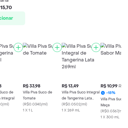
aria
15,70
cionar
8
R$ 33,98
R$ 13,49
R$ 10,99
R$ 1
a Suco de
Villa Piva Suco de
Villa Piva Suco Integral
-
15
%
 Integral
Tomate
de Tangerina Lata
Villa Piva Suco 
0/ml
)
(
R$0.0340/ml
)
269ml
(
R$0.0502/ml
)
Maça
1 X 1 L
1 X 269 mL
(
R$0.0367/ml
)
1 X 300 mL