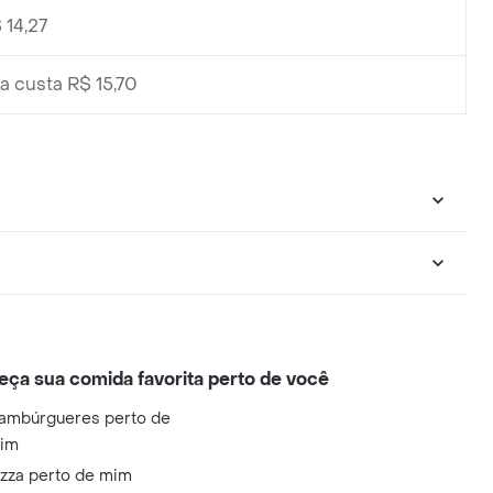
 14,27
a custa R$ 15,70
eça sua comida favorita perto de você
ambúrgueres perto de
im
izza perto de mim