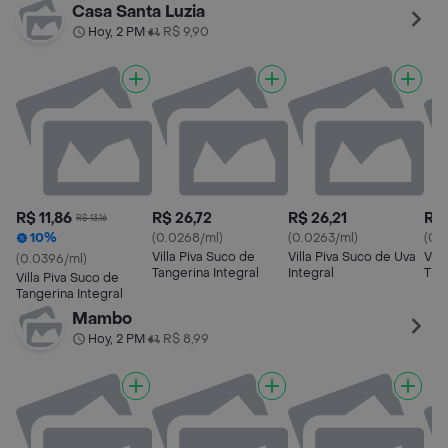
Casa Santa Luzia
Hoy, 2 PM
R$ 9,90
•
R$ 11,86
R$ 26,72
R$ 26,21
R$ 
R$ 13,16
10%
(0.0268/ml)
(0.0263/ml)
(0.
Villa Piva Suco de
Villa Piva Suco de Uva
Vill
(0.0396/ml)
Tangerina Integral
Integral
Tint
Villa Piva Suco de
Tangerina Integral
Mambo
Hoy, 2 PM
R$ 8,99
•