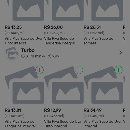
R$ 13,25
R$ 26,00
R$ 26,51
R$ 
(0.0442/ml)
(0.0260/ml)
(0.0266/ml)
(0.
Villa Piva Suco de Uva
Villa Piva Suco de
Villa Piva Suco de
Vill
Tinto Integral
Tangerina Integral
Tomate
Tan
Cid
Turbo
8 - 11 min
R$ 9,99
•
R$ 13,81
R$ 12,99
R$ 34,49
R$ 
(0.0461/ml)
(0.0433/ml)
(0.0345/ml)
(0.
Villa Piva Suco de
Villa Piva Suco de Uva
Villa Piva Suco de Uva
Vill
Tangerina Integral
Tinto Integral
Integral
Tang