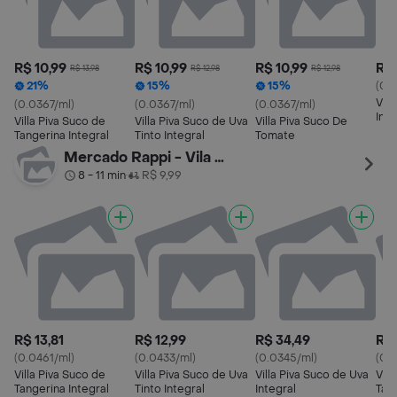
R$ 10,99
R$ 10,99
R$ 10,99
R$ 
R$ 13,98
R$ 12,98
R$ 12,98
21%
15%
15%
(0.
Vill
(0.0367/ml)
(0.0367/ml)
(0.0367/ml)
Inte
Villa Piva Suco de
Villa Piva Suco de Uva
Villa Piva Suco De
Tangerina Integral
Tinto Integral
Tomate
Mercado Rappi - Vila Olimpia
8 - 11 min
R$ 9,99
•
R$ 13,81
R$ 12,99
R$ 34,49
R$ 
(0.0461/ml)
(0.0433/ml)
(0.0345/ml)
(0.
Villa Piva Suco de
Villa Piva Suco de Uva
Villa Piva Suco de Uva
Vill
Tangerina Integral
Tinto Integral
Integral
Tang