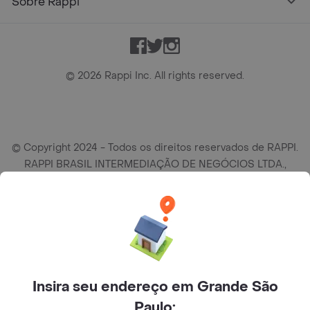
Sobre Rappi
Facebook
Twitter
Instagram
©
2026
Rappi Inc. All rights reserved.
© Copyright 2024 - Todos os direitos reservados de RAPPI.
RAPPI BRASIL INTERMEDIAÇÃO DE NEGÓCIOS LTDA.,
empresa com sede social na R Haddock Lobo, 595, 9 andar,
conj. 91, Lado A, Cerqueira Cesar, São Paulo/SP CEP. 01414-
905, CNPJ/MF n° 26.900.161/0001-25.
Insira seu endereço em Grande São
Paulo: