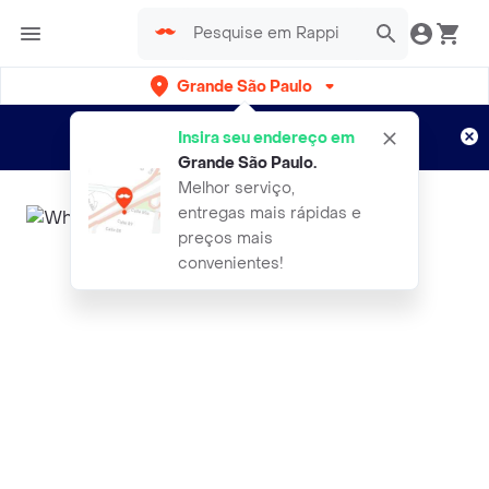
Grande São Paulo
Cadastre-se
Novo no Rappi?
e aproveite...
Insira seu endereço em
Entregas grátis por 15 dias!
Aplicam T&C
Grande São Paulo
.
Melhor serviço,
entregas mais rápidas e
preços mais
convenientes!