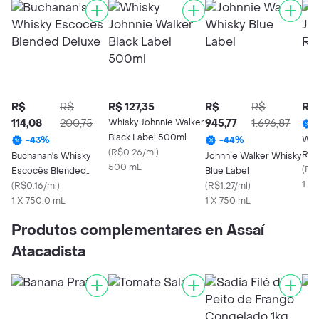
R$
R$
R$ 127,35
R$
R$
R$ 
114,08
200,75
Whisky Johnnie Walker
945,77
1.696,87
Black Label 500ml
Whi
-
43
%
-
44
%
(
R$0.26/ml
)
Red
Buchanan's Whisky
Johnnie Walker Whisky
500 mL
(
R$
Escocês Blended
Blue Label
1 X 
Deluxe
(
R$0.16/ml
)
(
R$1.27/ml
)
1 X 750.0 mL
1 X 750 mL
Produtos complementares en Assaí
Atacadista