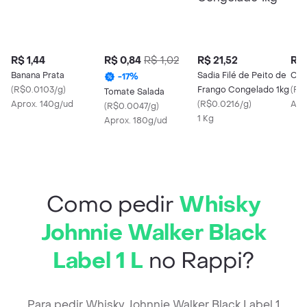
R$ 1,44
R$ 0,84
R$ 1,02
R$ 21,52
R$ 
Banana Prata
Sadia Filé de Peito de
Cen
-
17
%
(
R$0.0103/g
)
Frango Congelado 1kg
(
R$
Tomate Salada
Aprox. 140g/ud
(
R$0.0216/g
)
Apr
(
R$0.0047/g
)
1 Kg
Aprox. 180g/ud
Como pedir
Whisky
Johnnie Walker Black
Label 1 L
no Rappi?
Para pedir Whisky Johnnie Walker Black Label 1