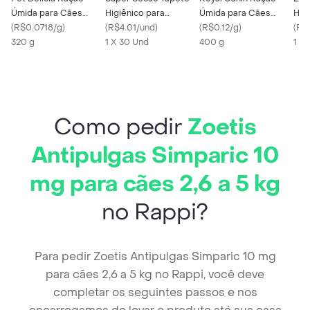
Úmida para Cães
Higiênico para
Úmida para Cães
Hig
sabor Caçarolinha de
(
R$0.0718/g
)
Cachorros
(
R$4.01/und
)
Adultos Gastro
(
R$0.12/g
)
Cãe
(
R$
Carne
320 g
1 X 30 Und
Instestinal
400 g
1 X
Como pedir
Zoetis
Antipulgas Simparic 10
mg para cães 2,6 a 5 kg
no Rappi?
Para pedir Zoetis Antipulgas Simparic 10 mg
para cães 2,6 a 5 kg no Rappi, você deve
completar os seguintes passos e nos