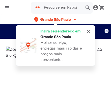
Grande São Paulo
Cadastre-se
Novo no Rappi?
e aproveite...
Insira seu endereço em
Entregas grátis por 15 dias!
Aplicam T&C
Grande São Paulo
.
Melhor serviço,
entregas mais rápidas e
preços mais
convenientes!