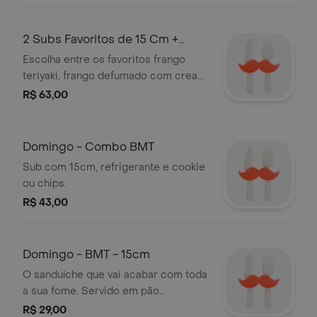
2 Subs Favoritos de 15 Cm +
Bebida
Escolha entre os favoritos frango
teriyaki, frango defumado com cream
cheese e BMT. Acompanha 1 bebida.
R$ 63,00
Domingo - Combo BMT
Sub com 15cm, refrigerante e cookie
ou chips.
R$ 43,00
Domingo - BMT - 15cm
O sanduíche que vai acabar com toda
a sua fome. Servido em pão
fresquinho, com fatias de salame,
R$ 29,00