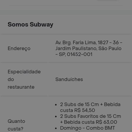
peperoni, presunto, vegetais e
condimentos à sua escolha. 15 cm.
Somos Subway ㅤ
Av. Brg. Faria Lima, 1827 - 36 -
Endereço
Jardim Paulistano, São Paulo
- SP, 01452-001
Especialidade
do
Sanduíches
restaurante
2 Subs de 15 Cm + Bebida
custa R$ 54,50
2 Subs Favoritos de 15 Cm
Quanto
+ Bebida custa R$ 63,00
Domingo - Combo BMT
custa?