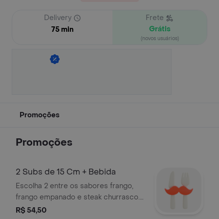
Delivery
Frete
Grátis
75 min
(novos usuários)
Promoções
Promoções
2 Subs de 15 Cm + Bebida
Escolha 2 entre os sabores frango,
frango empanado e steak churrasco.
Acompanha 1 bebida.
R$ 54,50