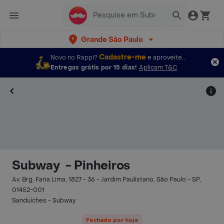
Grande São Paulo
Cadastre-me
Novo no Rappi?
e aproveite...
Entregas grátis por 15 dias!
Aplicam T&C
Subway ㅤ - Pinheiros
Av. Brg. Faria Lima, 1827 - 36 - Jardim Paulistano, São Paulo - SP,
01452-001
Sanduíches - Subway ㅤ
Fechado por hoje