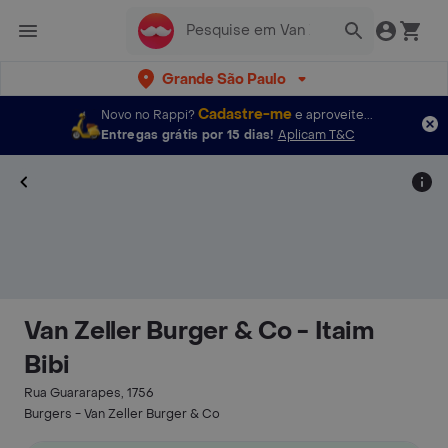
Grande São Paulo
Cadastre-me
Novo no Rappi?
e aproveite...
Entregas grátis por 15 dias!
Aplicam T&C
Van Zeller Burger & Co - Itaim
Bibi
Rua Guararapes, 1756
Burgers - Van Zeller Burger & Co