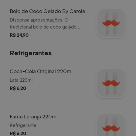
Bolo de Coco Gelado By Carole
Crema
Dispensa apresentações. O
tradicional bolo de coco gelado,
molhadinho envolto em coco ralado.
R$ 24,90
Nossa receita premiadíssima e
especial. (pedaço 140g).
Refrigerantes
Coca-Cola Original 220ml
Lata 220ml
R$ 6,20
Fanta Laranja 220ml
Refrigerante.
R$ 6,20