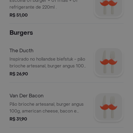
Escolha 01 burger + 01 fritas + 01
refrigerante de 220ml .
R$ 51,00
Burgers
The Ducth
Inspirado no hollandse biefstuk - pão
brioche artesanal, burger angus 100g,
queijo gouda, cogumelos chapeados
R$ 26,90
e cebola caramelizada.
Van Der Bacon
Pão brioche artesanal, burger angus
100g, american cheese, bacon e
maionese de bacon a parte.
R$ 31,90