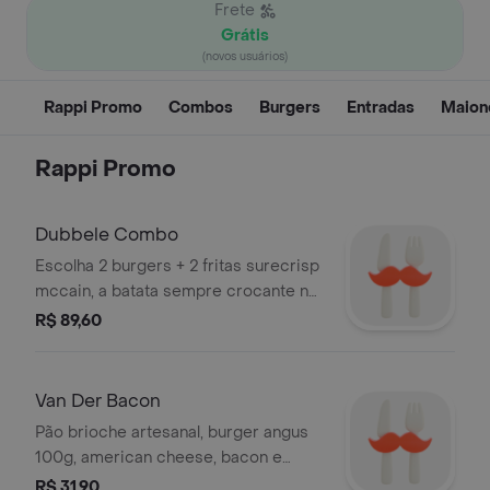
Frete
Grátis
(novos usuários)
Rappi Promo
Combos
Burgers
Entradas
Maion
Rappi Promo
Dubbele Combo
Escolha 2 burgers + 2 fritas surecrisp
mccain, a batata sempre crocante no
delivery
R$ 89,60
Van Der Bacon
Pão brioche artesanal, burger angus
100g, american cheese, bacon e
maionese de bacon a parte.
R$ 31,90