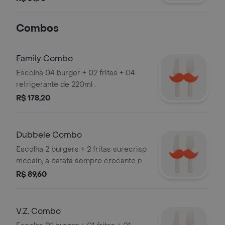
Combos
Family Combo
Escolha 04 burger + 02 fritas + 04
refrigerante de 220ml .
R$ 178,20
Dubbele Combo
Escolha 2 burgers + 2 fritas surecrisp
mccain, a batata sempre crocante no
delivery
R$ 89,60
V.Z. Combo