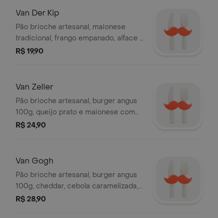
Van Der Kip
Pão brioche artesanal, maionese
tradicional, frango empanado, alface e
maionese tradicional (isso, duas
R$ 19,90
vezes maionese!).
Van Zeller
Pão brioche artesanal, burger angus
100g, queijo prato e maionese com
lascas de trufas negras.
R$ 24,90
Van Gogh
Pão brioche artesanal, burger angus
100g, cheddar, cebola caramelizada,
bacon em pedaços e barbacue.
R$ 28,90