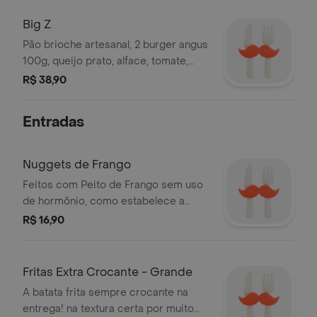
Big Z
Pão brioche artesanal, 2 burger angus
100g, queijo prato, alface, tomate,
cebola roxa e maionese holandesa.
R$ 38,90
Entradas
Nuggets de Frango
Feitos com Peito de Frango sem uso
de hormônio, como estabelece a
legislação brasileira, e empanados
R$ 16,90
com uma casquinha leve e macia,
encontrada nas principais redes de
fast food.Com 6 unidades
Fritas Extra Crocante - Grande
A batata frita sempre crocante na
entrega! na textura certa por muito