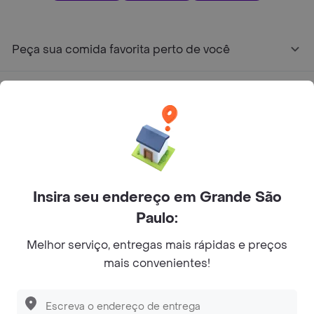
Peça sua comida favorita perto de você
Categorias
Junte-se ao Rappi
Sobre Rappi
Insira seu endereço em Grande São
Paulo:
Facebook
Twitter
Instagram
Melhor serviço, entregas mais rápidas e preços
©
2026
Rappi Inc. All rights reserved.
mais convenientes!