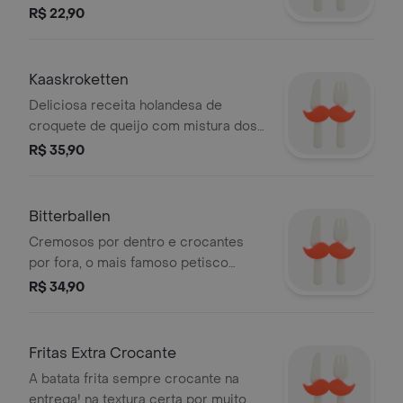
mais tempo.
R$ 22,90
Kaaskroketten
Deliciosa receita holandesa de
croquete de queijo com mistura dos
queijos gouda e proosdij.
R$ 35,90
Bitterballen
Cremosos por dentro e crocantes
por fora, o mais famoso petisco
holandês, feitos de costela bovina.
R$ 34,90
Acomp. Maionese holandesa.Com 6
unidades
Fritas Extra Crocante
A batata frita sempre crocante na
entrega! na textura certa por muito